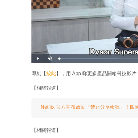
載
播
開
入
放
啟
完
音
畢
效
:
即刻【
按此
】，用 App 睇更多產品開箱科技影片
3
4
.
1
【相關報道】
1
%
Netflix 官方宣布啟動「禁止分享帳號」！
【相關報道】