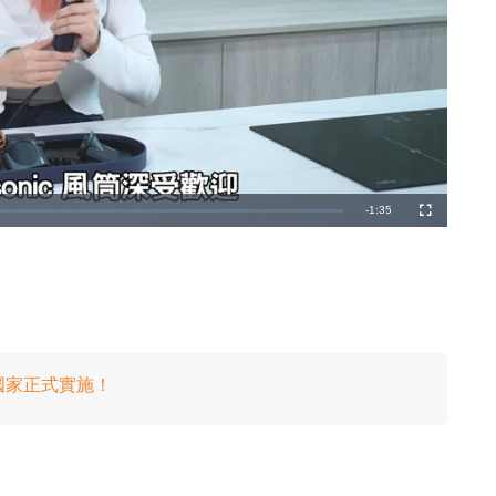
剩
-
1:35
全
螢
幕
餘
時
間
四國家正式實施！