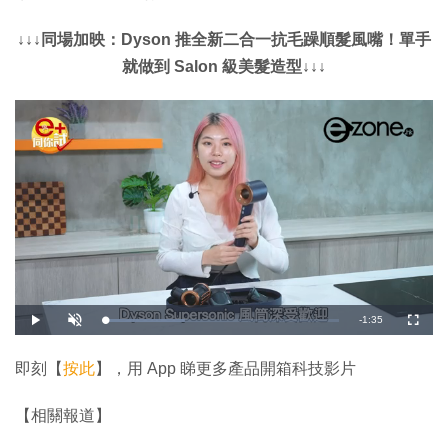
↓↓↓同場加映：Dyson 推全新二合一抗毛躁順髮風嘴！單手
就做到 Salon 級美髮造型↓↓↓
剩
-
1:35
載
播
開
全
入
放
啟
螢
完
音
幕
餘
畢
效
:
即刻【
按此
】，用 App 睇更多產品開箱科技影片
3
時
4
.
1
間
【相關報道】
1
%