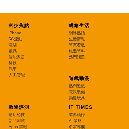
科技焦點
網絡生活
iPhone
網絡熱話
5G流動
生活情報
電腦
筍買着數
數碼
旅遊筍料
智能家居
熱門話題
科技
汽車
人工智能
遊戲動漫
熱門遊戲
電競裝備
動漫玩具
教學評測
IT TIMES
應用秘技
業界頭條
新品測試
AI 策略
Apps 情報
名家專欄