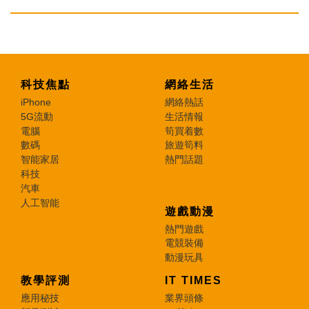
科技焦點
網絡生活
iPhone
網絡熱話
5G流動
生活情報
電腦
筍買着數
數碼
旅遊筍料
智能家居
熱門話題
科技
汽車
人工智能
遊戲動漫
熱門遊戲
電競裝備
動漫玩具
教學評測
IT TIMES
應用秘技
業界頭條