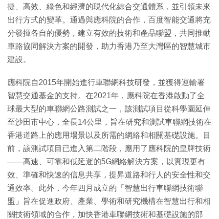
捷、高效、綠色和經濟的現代化綜合交通體系，並引領未來
出行方式的變革。通過與應科院的合作，百度智能交通將充
分發揮各自的優勢，建立有效的技術和產品聯盟，共同推動
車路協同解決方案的開發，助力香港乃至大灣區的智慧城市
建設。
應科院自2015年開始進行車聯網科技研發，並獲得運輸署
智慧交通基金的支持。在2021年，應科院在香港啟動了全
球最大型的車聯網公路測試之一，該測試項目從科學園延伸
至沙田市中心，全長14公里，旨在研究和測試車聯網技術在
香港道路上的應用場景以及所需的網絡和相關基礎設施。目
前，該測試項目已進入第二階段，應用了應科院的皇牌技術
——高速、可靠和低延遲的5G網絡解決方案，以實現更有
效、準確和快速的信息共享，提昇道路和行人的安全性和交
通效率。此外，今年四月成立的「智慧出行車聯網技術聯
盟」旨在促進政府、產業、學術和研究機構在智慧出行和相
關技術領域的合作，加快香港車聯網技術和基礎設施的部