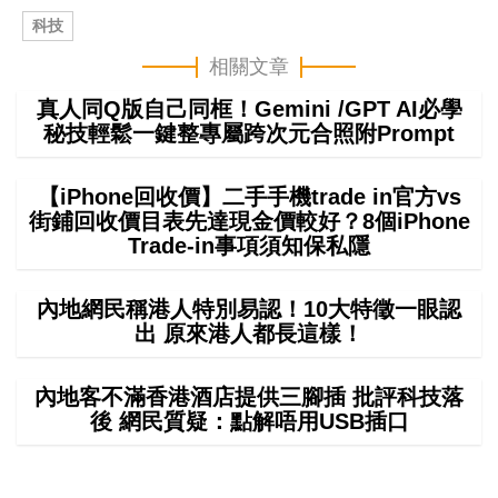
科技
相關文章
真人同Q版自己同框！Gemini /GPT AI必學
秘技輕鬆一鍵整專屬跨次元合照附Prompt
【iPhone回收價】二手手機trade in官方vs
街鋪回收價目表先達現金價較好？8個iPhone
Trade-in事項須知保私隱
內地網民稱港人特別易認！10大特徵一眼認
出 原來港人都長這樣！
內地客不滿香港酒店提供三腳插 批評科技落
後 網民質疑：點解唔用USB插口