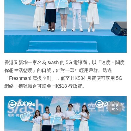
香港又新增一家名為 s/ash 的 5G 電訊商，以「速度・闊度
你想生活態度」的口號，針對一眾年輕用戶群。透過
「Freshman! 應援企劃」，低至 HK$84 月費便可享用 5G
網絡，攜號轉台可豁免 HK$18 行政費。