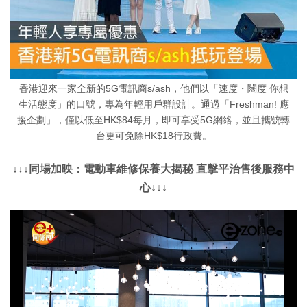
香港迎來一家全新的5G電訊商s/ash，他們以「速度・闊度 你想
生活態度」的口號，專為年輕用戶群設計。通過「Freshman! 應
援企劃」，僅以低至HK$84每月，即可享受5G網絡，並且攜號轉
台更可免除HK$18行政費。
↓↓↓同場加映：電動車維修保養大揭秘 直擊平治售後服務中
心↓↓↓