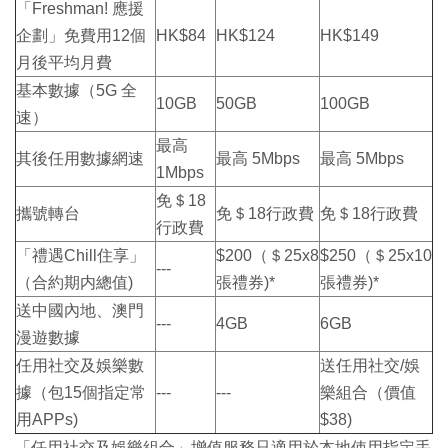
「Freshman! 應援
企劃」免費用12個
HK$84
HK$124
HK$149
月後平均月費
基本數據（5G 全
10GB
50GB
100GB
速）
最高
其後任用數據網速
最高 5Mbps
最高 5Mbps
1Mbps
免＄18
攜號轉台
免＄18行政費
免＄18行政費
行政費
「禮遇Chill住享」
$200（＄25x8
$250（＄25x10
---
（合約期内總值)
張禮券)*
張禮券)*
送中國內地、澳門
---
4GB
6GB
漫遊數據
任用社交及娛樂數
送任用社交/娛
據（包15個指定常
---
---
樂組合（價值
用APPs)
$38)
「任用社交及娛樂組合」增值服務只適用於本地使用指定手