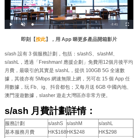
剩
-
3:41
載
播
開
全
入
放
啟
螢
完
音
幕
餘
畢
效
:
即刻【
按此
】，用 App 睇更多產品開箱影片
1
時
4
.
6
間
s/ash 設有 3 個服務計劃，包括：s/ashS、s/ashM、
6
%
s/ashL，透過「Freshman! 應援企劃」免費用12個月後平均
月費，最吸引的其實是 s/ashL，提供 100GB 5G 全速數
據，其後亦有 5Mbps 網速無限上網，另可在 15 個 App 任
用數據，玩 Fb、ig、抖音都包；又每月送 6GB 中國內地、
澳門漫遊數據，slasher 遊走大灣區亦非常方便。
s/ash 月費計劃詳情：
服務計劃
s/ashS
s/ashM
s/ashL
基本服務月費
HK$168
HK$248
HK$298