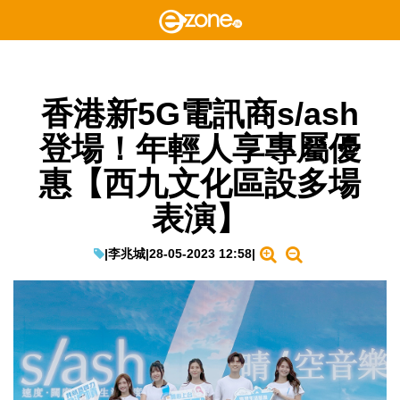
香港新5G電訊商s/ash
登場！年輕人享專屬優
惠【西九文化區設多場
表演】
|
李兆城
|
28-05-2023 12:58
|