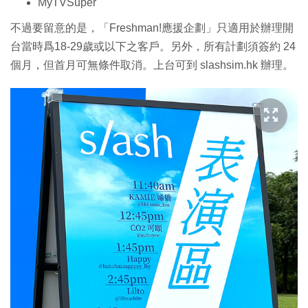
MyTVSuper
不過要留意的是，「Freshman!應援企劃」只適用於辦理開
台當時爲18-29歲或以下之客戶。另外，所有計劃須簽約 24
個月，但首月可無條件取消。上台可到 slashsim.hk 辦理。