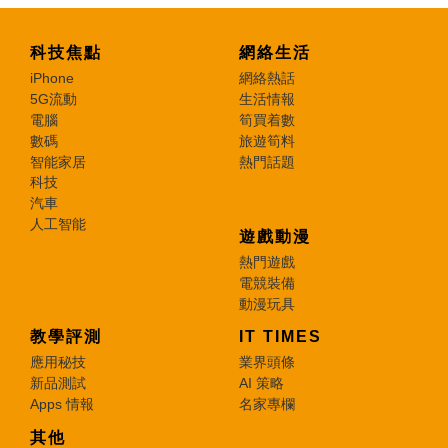
科技焦點
網絡生活
iPhone
網絡熱話
5G流動
生活情報
電腦
筍買着數
數碼
旅遊筍料
智能家居
熱門話題
科技
汽車
人工智能
遊戲動漫
熱門遊戲
電競裝備
動漫玩具
教學評測
IT TIMES
應用秘技
業界頭條
新品測試
AI 策略
Apps 情報
名家專欄
其他