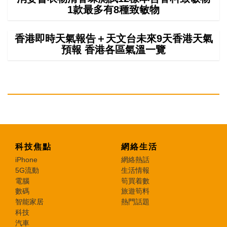
1款最多有8種致敏物
香港即時天氣報告＋天文台未來9天香港天氣
預報 香港各區氣溫一覽
科技焦點
網絡生活
iPhone
網絡熱話
5G流動
生活情報
電腦
筍買着數
數碼
旅遊筍料
智能家居
熱門話題
科技
汽車