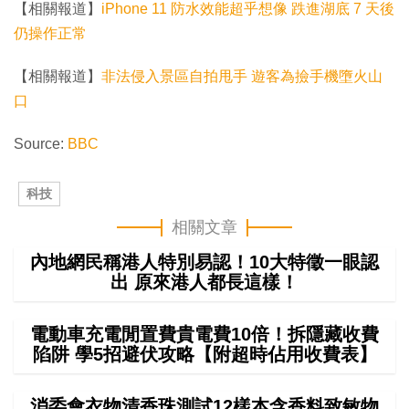
【相關報道】
iPhone 11 防水效能超乎想像 跌進湖底 7 天後
仍操作正常
【相關報道】
非法侵入景區自拍甩手 遊客為撿手機墮火山
口
Source:
BBC
科技
相關文章
內地網民稱港人特別易認！10大特徵一眼認
出 原來港人都長這樣！
電動車充電閒置費貴電費10倍！拆隱藏收費
陷阱 學5招避伏攻略【附超時佔用收費表】
消委會衣物清香珠測試12樣本含香料致敏物