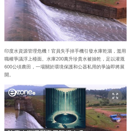
印度水資源管理危機！官員失手掉手機引發水庫乾涸，濫用
職權爭議浮上檯面。水庫200萬升珍貴水被抽乾，足以灌溉
600公頃農田，一場關於環境保護和公器私用的爭論即將展
開。