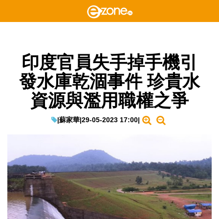
印度官員失手掉手機引
發水庫乾涸事件 珍貴水
資源與濫用職權之爭
|
蘇家華
|
29-05-2023 17:00
|