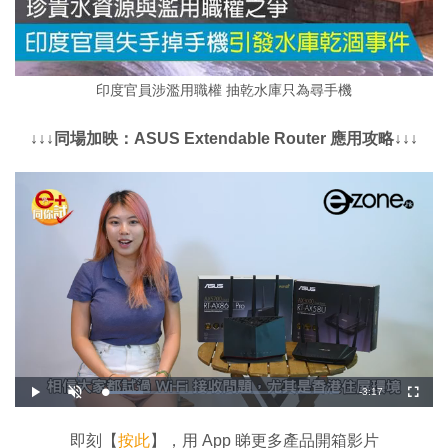
印度官員涉濫用職權 抽乾水庫只為尋手機
↓↓↓同場加映：ASUS Extendable Router 應用攻略↓↓↓
剩
-
3:17
載
播
開
全
入
放
啟
螢
完
音
幕
餘
畢
效
:
即刻【
按此
】，用 App 睇更多產品開箱影片
1