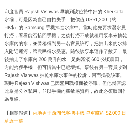
時
6
.
4
間
印度官員 Rajesh Vishwas 早前到訪位於中部的 Kherkatta
5
%
水壩，可是因為自己自拍失手，把價值 US$1,200（約
HK$）的 Samsung 手機掉進水庫中。當時他先要求潛水員
打撈，看看能否拾回手機，之後打撈不成就租用泵車來抽乾
水庫內的水，並聲稱得到另一名官員許可，把抽出來的水排
入附近運河，讓農民得水受惠。隨後該泵車運作了數天，最
後抽走了水庫內 200 萬升的水，足夠灌溉 600 公頃農田，
方能拾獲手機，但可惜當中已經壞掉。事後有另一官員收到
Rajesh Vishwas 抽乾水庫水事件的投訴，因而揭發該事。
現時 Rajesh Vishwas 已因濫用職權而被停職，但他就否認
此舉是公器私用，並以手機內藏敏感資料，故此必須取回作
為反駁。
【相關報道】
內地男子西湖代客撈手機 每單賺約 $2,000 日
薪近一萬