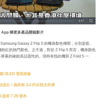
剩
-
3:17
全
螢
幕
餘
 App 睇更多產品開箱影片
時
間
提到 Samsung Galaxy Z Flip 5 的機身顏色傳聞，分別是藍、
的熱門顏色。之不過，對於 Z Flip 5 而言，機身顏色
屏幕的確頗具話題性的。現時有指此機與 Z Fold 5 一
採購 OLED 電視面板
透明保護殻流出！真的有 3.4 吋古怪大外屏
p 5 提前 7·26 發布