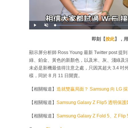
載
播
開
入
放
啟
完
音
畢
效
:
即刻【
按此
】，用
1
6
.
4
顯示屏分析師 Ross Young 最新 Twitter post 
5
%
綠、鉑金、黃色的新顏色，以及米、灰、淺綠及淺粉紅
未必是新機最值得注意之處，只因其超大 3.4 吋外
樣，同於 8 月 11 日開賣。
【相關報道】
造就雙贏局面？ Samsung 向 LG 
【相關報道】
Samsung Galaxy Z Flip5 
【相關報道】
Samsung Galaxy Z Fold 5、Z Fli