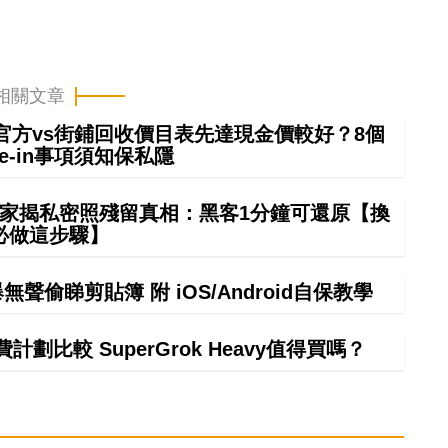
相關文章
 in官方vs街鋪回收價目表先達現金價較好？8個
rade-in事項須知保私隱
夠？專家揭私密照殘留真相：黑客1分鐘可還原【換
必做這步驟】
偷睇剪貼簿 附 iOS/Android自保教學
計劃比較 SuperGrok Heavy值得買嗎？