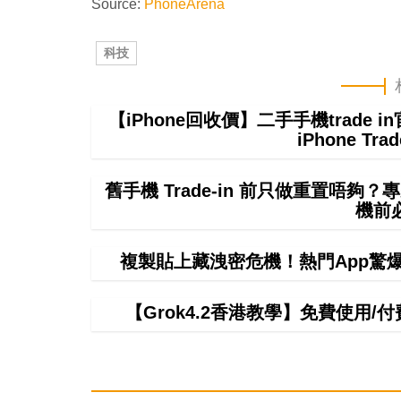
Source:
PhoneArena
科技
【iPhone回收價】二手手機trade
iPhone T
舊手機 Trade-in 前只做重置唔
機前
複製貼上藏洩密危機！熱門App驚爆無聲
【Grok4.2香港教學】免費使用/付費