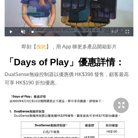
剩
-
3:17
載
播
開
全
入
放
啟
螢
完
音
幕
餘
畢
效
:
即刻【
按此
】，用 App 睇更多產品開箱影片
1
時
6
.
4
「Days of Play」優惠詳情：
間
5
%
DualSense無線控制器以優惠價 HK$398 發售，顧客最高
可享 HK$190 折扣優惠。