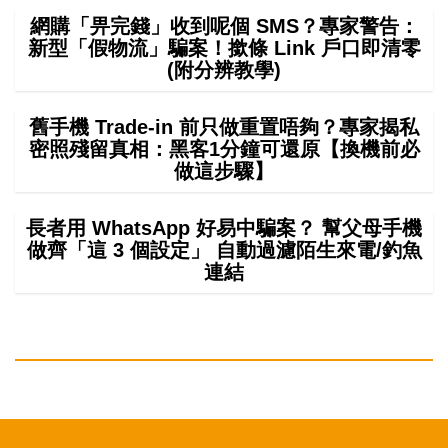
網購「畀完錢」收到呢個 SMS？專家警告：
新型「假物流」騙案！撳條 Link 戶口即清零
(附分辨教學)
舊手機 Trade-in 前只做重置唔夠？專家揭私
密照殘留真相：黑客1分鐘可還原【換機前必
做這步驟】
長者用 WhatsApp 好易中騙案？ 幫父母手機
做齊「這 3 個設定」 自動過濾陌生來電/釣魚
連結