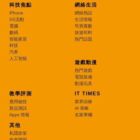
科技焦點
網絡生活
iPhone
網絡熱話
5G流動
生活情報
電腦
筍買着數
數碼
旅遊筍料
智能家居
熱門話題
科技
汽車
人工智能
遊戲動漫
熱門遊戲
電競裝備
動漫玩具
教學評測
IT TIMES
應用秘技
業界頭條
新品測試
AI 策略
Apps 情報
名家專欄
其他
私隱政策
免責聲明