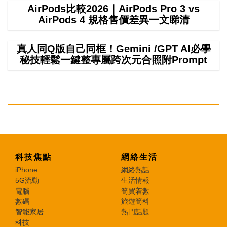
AirPods比較2026｜AirPods Pro 3 vs
AirPods 4 規格售價差異一文睇清
真人同Q版自己同框！Gemini /GPT AI必學
秘技輕鬆一鍵整專屬跨次元合照附Prompt
科技焦點
網絡生活
iPhone
網絡熱話
5G流動
生活情報
電腦
筍買着數
數碼
旅遊筍料
智能家居
熱門話題
科技