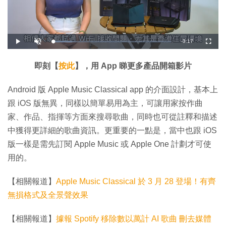
剩
-
3:17
載
播
開
全
入
放
啟
螢
完
音
幕
餘
畢
效
:
即刻【
按此
】，用 App 睇更多產品開箱影片
1
時
6
.
4
間
Android 版 Apple Music Classical app 的介面設計，基本上
5
%
跟 iOS 版無異，同樣以簡單易用為主，可讓用家按作曲
家、作品、指揮等方面來搜尋歌曲，同時也可從註釋和描述
中獲得更詳細的歌曲資訊。更重要的一點是，當中也跟 iOS
版一樣是需先訂閱 Apple Music 或 Apple One 計劃才可使
用的。
【相關報道】
Apple Music Classical 於 3 月 28 登場！有齊
無損格式及全景聲效果
【相關報道】
據報 Spotify 移除數以萬計 AI 歌曲 刪去媒體