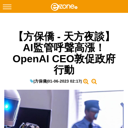
搜尋
【方保僑 - 天方夜談】
Facebook
Instagram
AI監管呼聲高漲！
科技焦點
OpenAI CEO敦促政府
網絡生活
行動
遊戲動漫
教學評測
|
方保僑
|
01-06-2023 02:17
|
EduTech
IT Times
生成式AI與雲端應用
Enterprise Digital Transformation