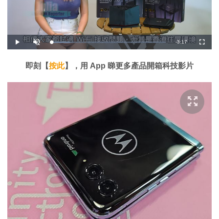
剩
-
3:17
載
播
開
全
入
放
啟
螢
完
音
幕
餘
畢
效
:
即刻【
按此
】，用 App 睇更多產品開箱科技影片
1
時
6
.
4
間
5
%