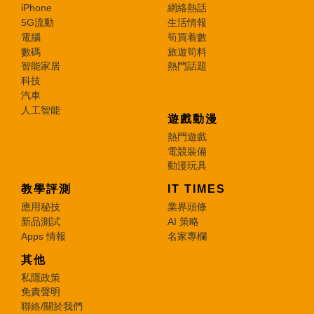
iPhone
網絡熱話
5G流動
生活情報
電腦
筍買着數
數碼
旅遊筍料
智能家居
熱門話題
科技
汽車
人工智能
遊戲動漫
熱門遊戲
電競裝備
動漫玩具
教學評測
IT TIMES
應用秘技
業界頭條
新品測試
AI 策略
Apps 情報
名家專欄
其他
私隱政策
免責聲明
聯絡/關於我們