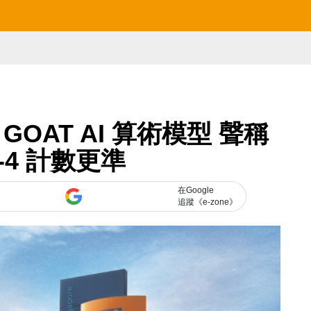
OAT AI 算術模型 聲稱
T-4 計數更準
在Google
追蹤《e-zone》