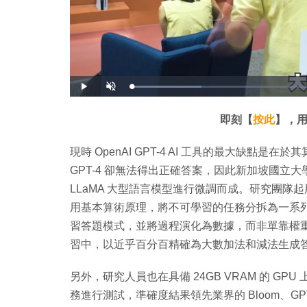
載
播
開
入
放
啟
完
音
畢
效
:
即刻【
按此
】，用
1
8
.
1
現時 OpenAI GPT-4 AI 工具的最大缺
0
%
GPT-4 卻無法得出正確答案，因此新加坡國立大學
LLaMA 大型語言模型進行微調而成。研究團
用基本算術原理，將不可學習的任務分拆為一系列
習答題模式，並將過程演化為數據，而非單靠權
習中，以近乎百分百精確為大數加法和減法生成
另外，研究人員也在具備 24GB VRAM 的 GPU
務進行測試，準確度結果領先業界的 Bloom、GPT-