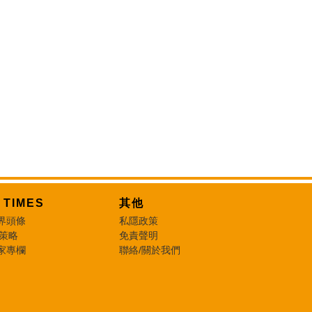
T TIMES
其他
界頭條
私隱政策
 策略
免責聲明
家專欄
聯絡/關於我們