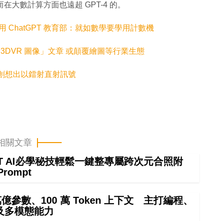
而在大數計算方面也遠超 GPT-4 的。
用 ChatGPT 教育部：就如數學要學用計數機
 3DVR 圖像」文章 或顛覆繪圖等行業生態
創想出以鐳射直射訊號
相關文章
GPT AI必學秘技輕鬆一鍵整專屬跨次元合照附
Prompt
4 萬億參數、100 萬 Token 上下文 主打編程、
及多模態能力