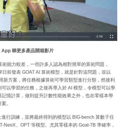
剩
-
2:59
全
螢
幕
餘
 App 睇更多產品開箱影片
時
間
點是在於其算術能力較差，一些許多人認為相對簡單的算術問題，
日前發表 GOAT AI 算術模型，就是針對這問題，並以
隊起用新方案，將任務根據算術可學習類型進行分類，然後利
可以學習的任務，之後再導入於 AI 模型，令模型可以學
重記憶計算，做到提升計數性能效果之外，也在零樣本學
答案。
 上進行訓練，並將最終得到的模型以 BIG-bench 算數子任
NeoX、OPT 等模型。尤其零樣本的 Goat-7B 準確率，