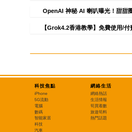
OpenAI 神秘 AI 喇叭曝光！甜
【Grok4.2香港教學】免費使用/付費
科技焦點
網絡生活
iPhone
網絡熱話
5G流動
生活情報
電腦
筍買着數
數碼
旅遊筍料
智能家居
熱門話題
科技
汽車