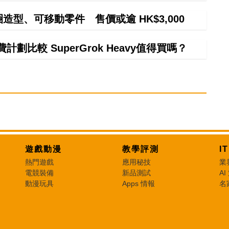
甜圈造型、可移動零件 售價或逾 HK$3,000
計劃比較 SuperGrok Heavy值得買嗎？
遊戲動漫
教學評測
I
熱門遊戲
應用秘技
業
電競裝備
新品測試
AI
動漫玩具
Apps 情報
名