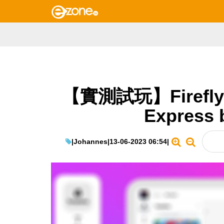
【實測試玩】Firefl
Express
|
Johannes
|
13-06-2023 06:54
|