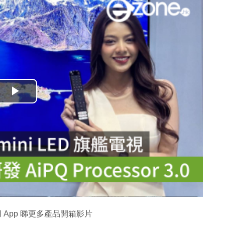
播
放
影
片
 App 睇更多產品開箱影片