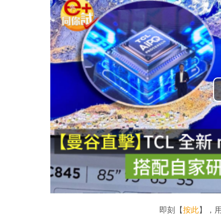
即刻【
按此
】，用