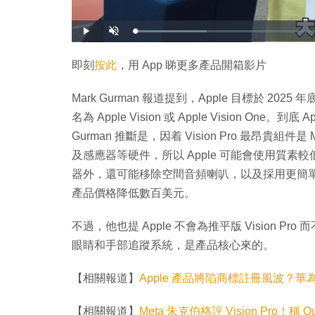
載
播
開
入
放
啟
完
音
畢
效
:
即刻
按此
，用 App 睇更多產品開箱影片
1
8
.
1
Mark Gurman 報道提到，Apple 目標於 20
0
%
名為 Apple Vision 或 Apple Vision One。到
Gurman 推斷是，因着 Vision Pro 最昂貴組件是
及感應器等硬件，所以 Apple 可能會使用質
器外，還可能移除空間音頻喇叭，以及採用更簡單的
產品價格降低數百美元。
不過，他也提 Apple 不會為推平版 Vision Pr
眼睛和手部追蹤系統，是產品核心來的。
【相關報道】
Apple 產品將陷商標註冊風波？華為 4 
【相關報道】
Meta 朱克伯格評 Vision Pro！稱 Q