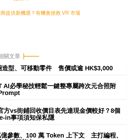
亞洲供應商提供新機遇？有機會拯救 VR 市場
相關文章
甜圈造型、可移動零件 售價或逾 HK$3,000
GPT AI必學秘技輕鬆一鍵整專屬跨次元合照附
Prompt
 in官方vs街鋪回收價目表先達現金價較好？8個
rade-in事項須知保私隱
4 萬億參數、100 萬 Token 上下文 主打編程、