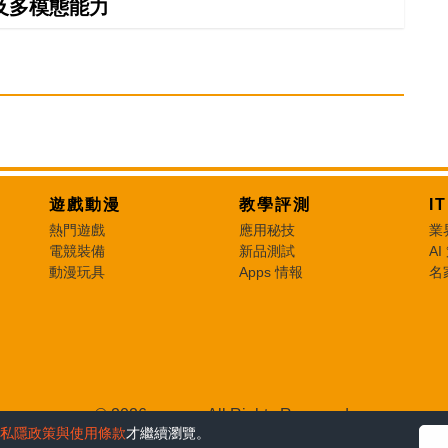
及多模態能力
遊戲動漫
教學評測
I
熱門遊戲
應用秘技
業
電競裝備
新品測試
AI
動漫玩具
Apps 情報
名
© 2026 e-zone. All Rights Reserved.
私隱政策與使用條款
才繼續瀏覽。