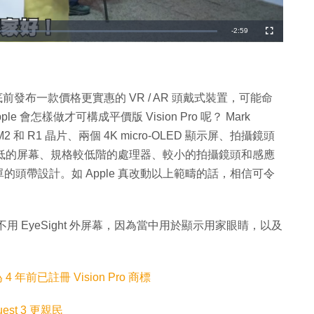
剩
-
2:59
全
螢
幕
餘
時
間
25 年底前發布一款價格更實惠的 VR / AR 頭戴式裝置，可能命
底 Apple 會怎樣做才可構成平價版 Vision Pro 呢？ Mark
 M2 和 R1 晶片、兩個 4K micro-OLED 顯示屏、拍攝鏡頭
素較低的屏幕、規格較低階的處理器、較小的拍攝鏡頭和感應
頭帶設計。如 Apple 真改動以上範疇的話，相信可令
o 而不用 EyeSight 外屏幕，因為當中用於顯示用家眼睛，以及
年前已註冊 Vision Pro 商標
uest 3 更親民