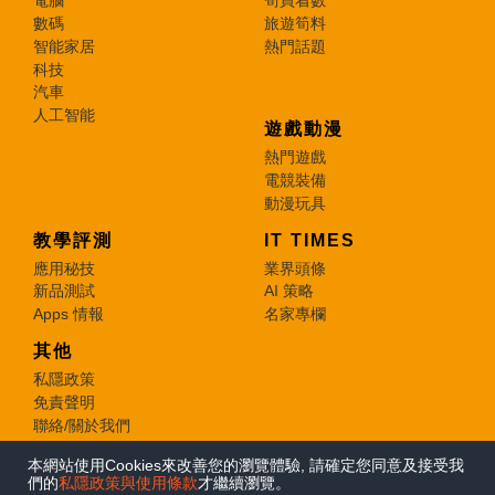
電腦
筍買着數
數碼
旅遊筍料
智能家居
熱門話題
科技
汽車
人工智能
遊戲動漫
熱門遊戲
電競裝備
動漫玩具
教學評測
IT TIMES
應用秘技
業界頭條
新品測試
AI 策略
Apps 情報
名家專欄
其他
私隱政策
免責聲明
聯絡/關於我們
本網站使用Cookies來改善您的瀏覽體驗, 請確定您同意及接受我
© 2026 e-zone. All Rights Reserved.
們的
私隱政策與使用條款
才繼續瀏覽。