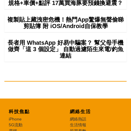
規格+車價+點評 17萬買海豚要預錢換避震？
複製貼上藏洩密危機！熱門App驚爆無聲偷睇
剪貼簿 附 iOS/Android自保教學
長者用 WhatsApp 好易中騙案？ 幫父母手機
做齊「這 3 個設定」 自動過濾陌生來電/釣魚
連結
科技焦點
網絡生活
iPhone
網絡熱話
5G流動
生活情報