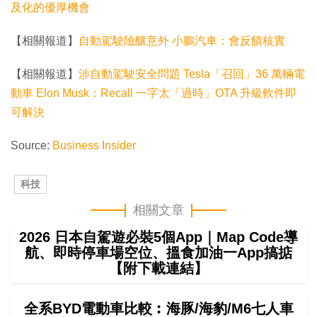
及化的優厚機會
【相關報道】
自動駕駛險釀意外 小鵬汽車：會反饋核實
【相關報道】
涉自動駕駛安全問題 Tesla「召回」36 萬輛電
動車 Elon Musk：Recall 一字太「過時」OTA 升級軟件即
可解決
Source:
Business Insider
科技
相關文章
2026 日本自駕遊必裝5個App｜Map Code導
航、即時停車場空位、搵食加油一App搞掂
【附下載連結】
全系BYD電動車比較︰海豚/海豹/M6七人車