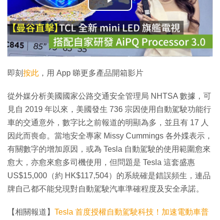
播
放
影
片
即刻
按此
，用 App 睇更多產品開箱影片
從外媒分析美國國家公路交通安全管理局 NHTSA 數據，可
見自 2019 年以來，美國發生 736 宗因使用自動駕駛功能行
車的交通意外，數字比之前報道的明顯為多，並且有 17 人
因此而喪命。當地安全專家 Missy Cummings 各外媟表示，
有關數字的增加原因，或為 Tesla 自動駕駛的使用範圍愈來
愈大，亦愈來愈多司機使用，但問題是 Tesla 這套盛惠
US$15,000（約 HK$117,504）的系統確是錯誤頻生，連品
牌自己都不能兌現對自動駕駛汽車準確程度及安全承諾。
【相關報道】
Tesla 首度授權自動駕駛科技！加速電動車普