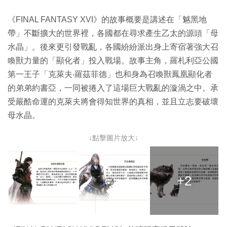
《FINAL FANTASY XVI》的故事概要是講述在「魆黑地
帶」不斷擴大的世界裡，各國都在尋求產生乙太的源頭「母
水晶」。後來更引發戰亂，各國紛紛派出身上寄宿著強大召
喚獸力量的「顯化者」投入戰場。故事主角，羅札利亞公國
第一王子「克萊夫‧羅茲菲德」也和身為召喚獸鳳凰顯化者
的弟弟約書亞，一同被捲入了這場巨大戰亂的漩渦之中。承
受嚴酷命運的克萊夫將會得知世界的真相，並且立志要破壞
母水晶。
↓點擊圖片放大↓
+2