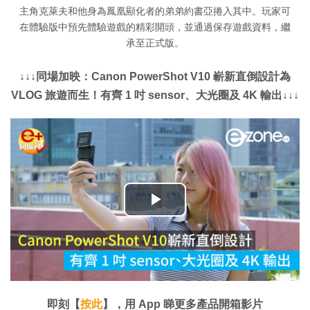
主角克萊夫和他身為鳳凰顯化者的弟弟約書亞捲入其中。玩家可
在體驗版中預先體驗遊戲的精彩開頭，並通過保存遊戲資料，繼
承至正式版。
↓↓↓同場加映：Canon PowerShot V10 嶄新直倒設計為
VLOG 旅遊而生！有齊 1 吋 sensor、大光圈及 4K 輸出↓↓↓
播
放
影
片
即刻【
按此
】，用 App 睇更多產品開箱影片