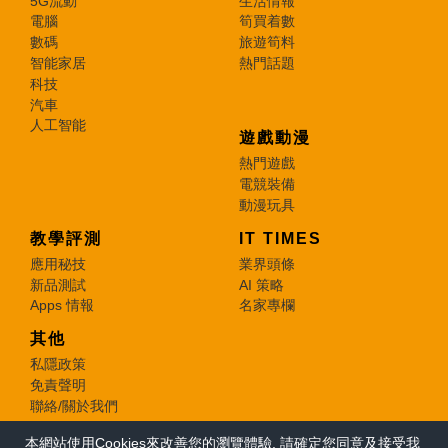
5G流動
生活情報
電腦
筍買着數
數碼
旅遊筍料
智能家居
熱門話題
科技
汽車
人工智能
遊戲動漫
熱門遊戲
電競裝備
動漫玩具
教學評測
IT TIMES
應用秘技
業界頭條
新品測試
AI 策略
Apps 情報
名家專欄
其他
私隱政策
免責聲明
聯絡/關於我們
本網站使用Cookies來改善您的瀏覽體驗, 請確定您同意及接受我
© 2026 e-zone. All Rights Reserved.