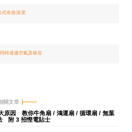
方式有效清潔
穎兼同時過濾空氣及噪音
相關文章
因 教你牛角扇 / 鴻運扇 / 循環扇 / 無葉
 附 3 招慳電貼士