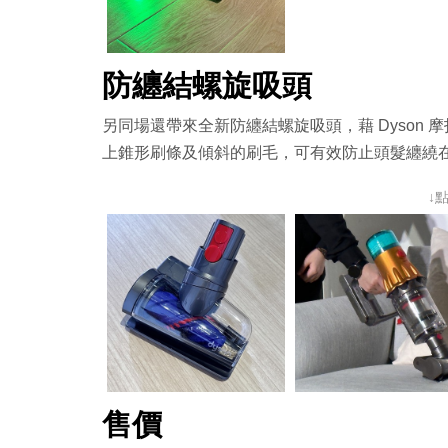
防纏結螺旋吸頭
另同場還帶來全新防纏結螺旋吸頭，藉 Dyson
上錐形刷條及傾斜的刷毛，可有效防止頭髮纏繞
↓
售價