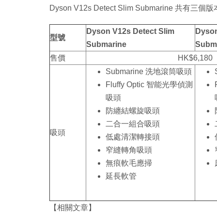
Dyson V12s Detect Slim Submarine 共有三個
Dyson V12s Detect Slim
Dyson
型號
Submarine
Subma
售價
HK$6,180
Submarine 洗地滾筒吸頭
Fluffy Optic 智能光學偵測
吸頭
防纏結螺旋吸頭
二合一組合吸頭
吸頭
低處清潔轉接頭
窄縫轉角吸頭
無痕軟毛應掃
延長軟管
【相關文章】