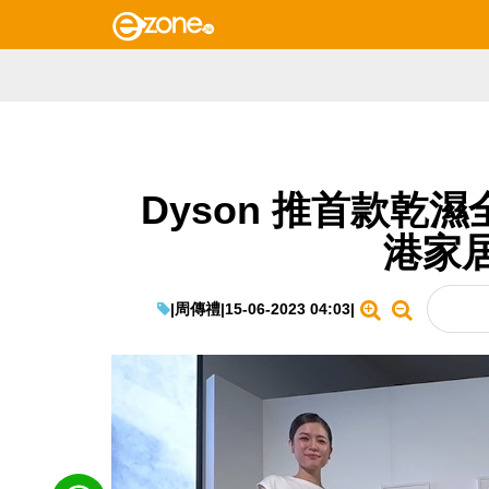
Dyson 推首款乾
港家
|
周傳禮
|
15-06-2023 04:03
|