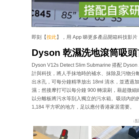
即刻【
按此
】，用 App 睇更多產品開箱科技影片
Dyson 乾濕洗地滾筒吸
Dyson V12s Detect Slim Submarine 搭配
計與科技，將人手抹地時的補水、抹除及污物分
出水孔，可每分鐘精準放出 18ml 清水，並透
濕；然後摩打可以每分鐘 900 轉滾刷，藉超
以分離板將污水等刮入獨立的污水箱。吸頭內的的淨水
1,184 平方呎的地方，足以應付香港家居需要。
↓