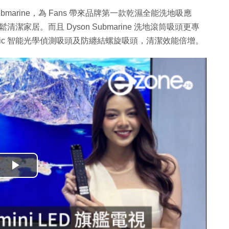
lim Submarine，為 Fans 帶來品牌第一款乾濕全能洗地吸應
輕鬆清潔家居。而且 Dyson Submarine 洗地滾筒吸頭更專
Optic 智能光學偵測吸頭及防纏結螺旋吸頭，清潔效能倍增。
播
放
影