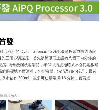
片
頭首發
 Dyson 精心設計的 Dyson Submarine 洗地滾筒吸頭成功透過設
離的三個步驟還原；首先滾筒吸頭上設有八個平均分佈的
過加壓以均勻浸瀾洗地滾筒，確保可清洗地時又不會使地板過
微細纖維將硬地表面潔淨，包括液體、污清及細小碎屑；最後
箱有 300ml，最多可連續清潔 16 分鐘，覆蓋達
點擊圖片放大↓