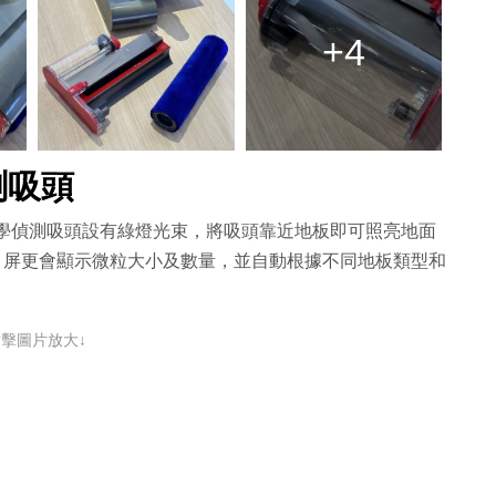
+4
偵測吸頭
 智能光學偵測吸頭設有綠燈光束，將吸頭靠近地板即可照亮地面
D 屏更會顯示微粒大小及數量，並自動根據不同地板類型和
點擊圖片放大↓