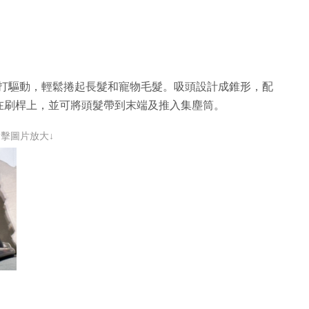
 摩打驅動，輕鬆捲起長髮和寵物毛髮。吸頭設計成錐形，配
在刷桿上，並可將頭髮帶到末端及推入集塵筒。
點擊圖片放大↓