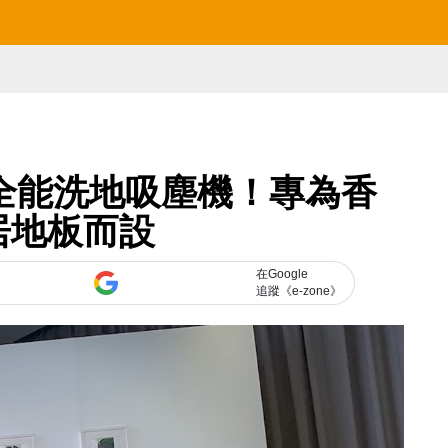
濕全能洗地吸塵機！專為香
居地板而設
在Google
追蹤《e-zone》