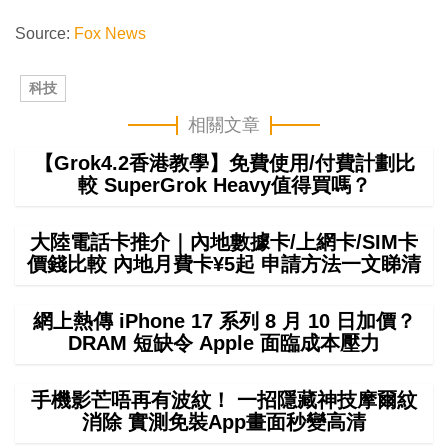
Source:
Fox News
科技
相關文章
【Grok4.2香港教學】免費使用/付費計劃比
較 SuperGrok Heavy值得買嗎？
大陸電話卡推介｜內地數據卡/上網卡/SIM卡
價錢比較 內地月費卡¥5起 申請方法一文睇清
網上熱傳 iPhone 17 系列 8 月 10 日加價？
DRAM 短缺令 Apple 面臨成本壓力
手機影芒唔再有波紋！ 一招隱藏神技摩爾紋
消除 實測免裝App畫面秒變高清