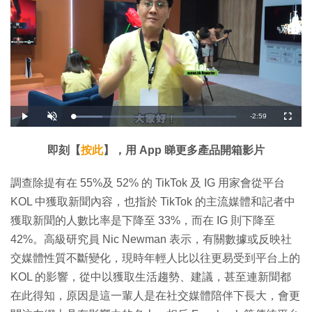
剩
-
2:59
載
播
開
全
入
放
啟
螢
完
音
幕
餘
畢
效
:
即刻【
按此
】，用 App 睇更多產品開箱影片
1
時
8
.
1
間
調查除提有在 55%及 52% 的 TikTok 及 IG 用家會從平台
0
%
KOL 中獲取新聞內容，也指於 TikTok 的主流媒體和記者中
獲取新聞的人數比率是下降至 33%，而在 IG 則下降至
42%。高級研究員 Nic Newman 表示，有關數據或反映社
交媒體性質不斷變化，現時年輕人比以往更易受到平台上的
KOL 的影響，從中以獲取生活趨勢、建議，甚至連新聞都
在此得知，原因是這一輩人是在社交媒體陪伴下長大，會更