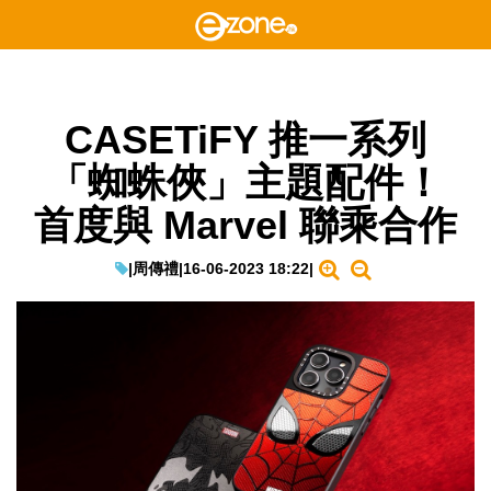
CASETiFY 推一系列
「蜘蛛俠」主題配件！
首度與 Marvel 聯乘合作
|
周傳禮
|
16-06-2023 18:22
|