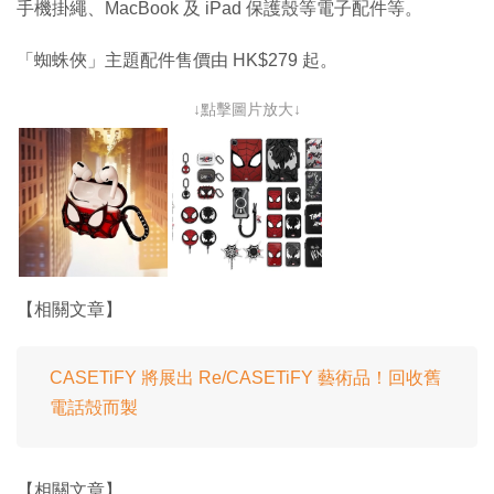
手機掛繩、MacBook 及 iPad 保護殼等電子配件等。
「蜘蛛俠」主題配件售價由 HK$279 起。
↓點擊圖片放大↓
【相關文章】
CASETiFY 將展出 Re/CASETiFY 藝術品！回收舊
電話殻而製
【相關文章】