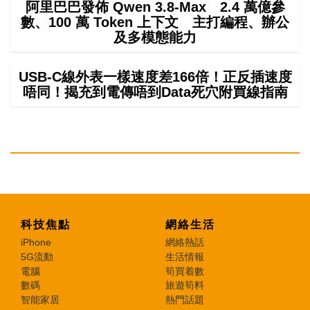
阿里巴巴發佈 Qwen 3.8-Max 2.4 萬億參
數、100 萬 Token 上下文 主打編程、辦公
及多模態能力
USB-C線外表一樣速度差166倍！正反插速度
唔同！揭充到電傳唔到Data死穴附買線指南
科技焦點
網絡生活
iPhone
網絡熱話
5G流動
生活情報
電腦
筍買着數
數碼
旅遊筍料
智能家居
熱門話題