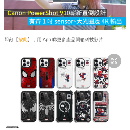
播
放
影
片
即刻【
按此
】，用 App 睇更多產品開箱科技影片