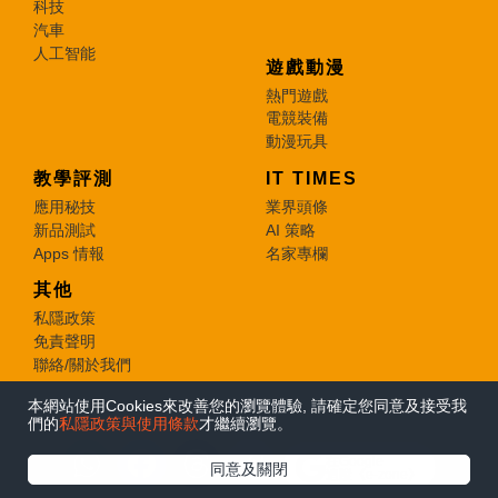
科技
汽車
人工智能
遊戲動漫
熱門遊戲
電競裝備
動漫玩具
教學評測
IT TIMES
應用秘技
業界頭條
新品測試
AI 策略
Apps 情報
名家專欄
其他
私隱政策
免責聲明
聯絡/關於我們
本網站使用Cookies來改善您的瀏覽體驗, 請確定您同意及接受我
© 2026 e-zone. All Rights Reserved.
們的
私隱政策與使用條款
才繼續瀏覽。
在Google
同意及關閉
追蹤《e-zone》