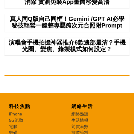
消除 實測免裝App畫面秒變高清
真人同Q版自己同框！Gemini /GPT AI必學
秘技輕鬆一鍵整專屬跨次元合照附Prompt
演唱會手機拍攝神器推介6款邊部最清？手機
光圈、變焦、錄製模式如何設定？
科技焦點
網絡生活
iPhone
網絡熱話
5G流動
生活情報
電腦
筍買着數
數碼
旅遊筍料