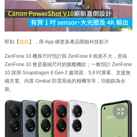
播
放
影
片
即刻【
按此
】，用 App 睇更多產品開箱科技影片
ZenFone 10 機身尺吋預計與 ZenFone 9 相差不大，意味
ZenFone 10 會是最細尺吋的旗艦機款；一般預計 ZenFone
10 採用 Snapdragon 8 Gen 2 處理器、5,9 吋屏幕、支援無
綫充電、內置 Gimbal 防震系統的相機等等，功能頗為全
面。