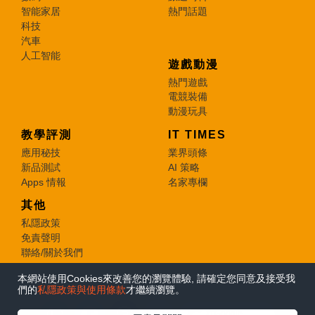
智能家居
熱門話題
科技
汽車
人工智能
遊戲動漫
熱門遊戲
電競裝備
動漫玩具
教學評測
IT TIMES
應用秘技
業界頭條
新品測試
AI 策略
Apps 情報
名家專欄
其他
私隱政策
免責聲明
聯絡/關於我們
本網站使用Cookies來改善您的瀏覽體驗, 請確定您同意及接受我
© 2026 e-zone. All Rights Reserved.
們的
私隱政策與使用條款
才繼續瀏覽。
在Google