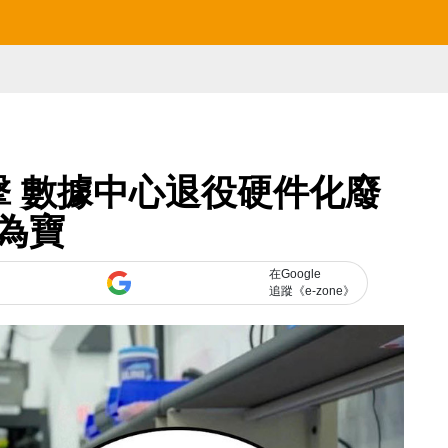
擊 數據中心退役硬件化廢
為寶
在Google
追蹤《e-zone》