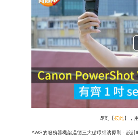
即刻【
按此
】，用
AWS的服務器機架遵循三大循環經濟原則：設