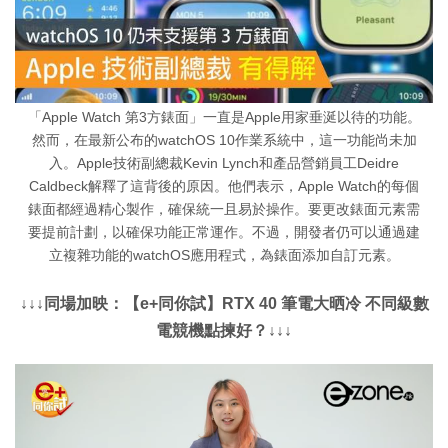
「Apple Watch 第3方錶面」一直是Apple用家垂涎以待的功能。
然而，在最新公布的watchOS 10作業系統中，這一功能尚未加
入。Apple技術副總裁Kevin Lynch和產品營銷員工Deidre
Caldbeck解釋了這背後的原因。他們表示，Apple Watch的每個
錶面都經過精心製作，確保統一且易於操作。要更改錶面元素需
要提前計劃，以確保功能正常運作。不過，開發者仍可以通過建
立複雜功能的watchOS應用程式，為錶面添加自訂元素。
↓↓↓同場加映：【e+同你試】RTX 40 筆電大晒冷 不同級數
電競機點揀好？↓↓↓