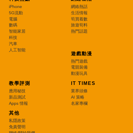
iPhone
網絡熱話
5G流動
生活情報
電腦
筍買着數
數碼
旅遊筍料
智能家居
熱門話題
科技
汽車
人工智能
遊戲動漫
熱門遊戲
電競裝備
動漫玩具
教學評測
IT TIMES
應用秘技
業界頭條
新品測試
AI 策略
Apps 情報
名家專欄
其他
私隱政策
免責聲明