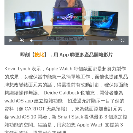
剩
-
3:33
載
播
開
全
入
放
啟
螢
完
音
幕
餘
畢
效
:
即刻【
按此
】，用 App 睇更多產品開箱影片
1
時
5
.
2
間
Kevin Lynch 表示，Apple Watch 每個錶面都是超努力製作
1
%
的成果，以確保當中能統一及簡單地工作，而他也提如果品
牌想改變錶面元素的話，得需提前有改動計劃，確保錶面能
夠繼續操作無誤。 Deidre Caldbeck 也補充，開發者能為
watchOS app 建立複雜功能，如透過允許顯示一目了然的
資料（像 CARROT 天氣預報），來為錶面添加自訂元素，
從 watchOS 10 開始，新 Smart Stack 提供最多 3 個添加複
雜功能的空間。結論是，用家如想 Apple Watch 支援第 3
方錶面的話，還需耐心等候吧。