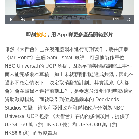
剩
-
3:33
載
播
開
全
入
放
啟
螢
完
音
幕
餘
畢
效
:
即刻
按此
，用 App 睇更多產品開箱影片
1
時
5
.
2
間
雖然《大都會》已在澳洲墨爾本進行前期製作，將由美劇
1
%
《Mr. Robot》主腦 Sam Esmail 執導，可是據製作單位
NBC Universal 的 UCP 所提，因為早前美國編劇罷工事件
而未能完成劇本草稿，加上未就薪酬問題達成共識，因此在
過多不確定情況下，決定取消翻拍計劃。其實說來《大都
會》會在墨爾本進行前期工作，是受惠於澳州和聯邦政府的
資助激勵措施，而被吸引到位處墨爾本的 Docklands
Studios 拍攝，維多利亞州政府和聯邦政府分別為 NBC
Universal UCP 包括 《大都會》在內的多個項目，提供了
US$4,160 萬（約 HK$3.3 億）和 US$8,380 萬（約
HK$6.6 億）的激勵資助。