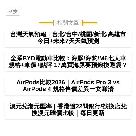
科技
相關文章
台灣天氣預報 | 台北/台中/桃園/新北/高雄市
今日+未來7天天氣預測
全系BYD電動車比較︰海豚/海豹/M6七人車
規格+車價+點評 17萬買海豚要預錢換避震？
AirPods比較2026｜AirPods Pro 3 vs
AirPods 4 規格售價差異一文睇清
澳元兌港元匯率 | 香港逾22間銀行/找換店兌
換澳元匯價比較｜每日更新