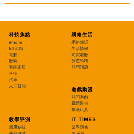
科技焦點
網絡生活
iPhone
網絡熱話
5G流動
生活情報
電腦
筍買着數
數碼
旅遊筍料
智能家居
熱門話題
科技
汽車
人工智能
遊戲動漫
熱門遊戲
電競裝備
動漫玩具
教學評測
IT TIMES
應用秘技
業界頭條
新品測試
AI 策略