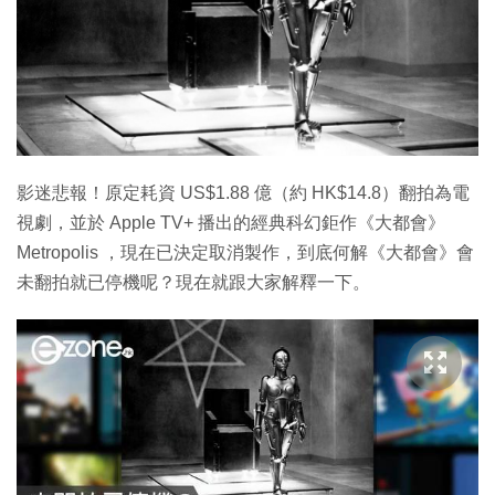
影迷悲報！原定耗資 US$1.88 億（約 HK$14.8）翻拍為電
視劇，並於 Apple TV+ 播出的經典科幻鉅作《大都會》
Metropolis ，現在已決定取消製作，到底何解《大都會》會
未翻拍就已停機呢？現在就跟大家解釋一下。