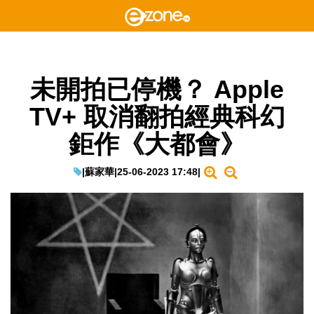
未開拍已停機？ Apple
TV+ 取消翻拍經典科幻
鉅作《大都會》
|
蘇家華
|
25-06-2023 17:48
|