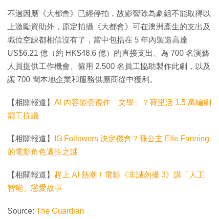
不過因應《大都會》已經停拍，故影響除為劇組不能取得以
上激勵資助外，原定拍攝《大都會》可在澳洲產生的支出及
職位空缺都相信沒有了，當中包括在 5 年內製造高達
US$6.21 億（約 HK$48.6 億）的直接支出、為 700 名演藝
人員提供工作機會、僱用 2,500 名員工協助製作此劇，以及
讓 700 間本地企業和服務供應商從中獲利。
【相關報道】
AI 內容能否視作「文學」？荷里活 1.5 萬編劇
罷工抗議
【相關報道】
IG Followers 決定機會？睡公主 Elle Fanning
的電影角色遭拒之謎
【相關報道】
趕上 AI 熱潮！電影《非誠勿擾 3》講「人工
智能」戀愛故事
Source:
The Guardian