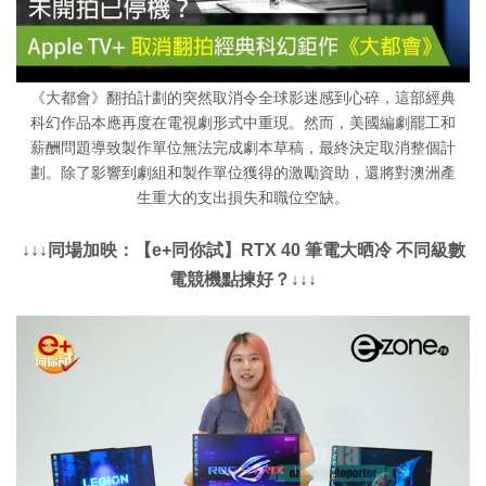
《大都會》翻拍計劃的突然取消令全球影迷感到心碎，這部經典
科幻作品本應再度在電視劇形式中重現。然而，美國編劇罷工和
薪酬問題導致製作單位無法完成劇本草稿，最終決定取消整個計
劃。除了影響到劇組和製作單位獲得的激勵資助，還將對澳洲產
生重大的支出損失和職位空缺。
↓↓↓同場加映：【e+同你試】RTX 40 筆電大晒冷 不同級數
電競機點揀好？↓↓↓