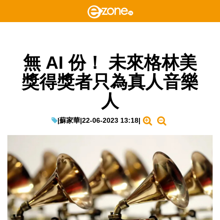
無 AI 份！ 未來格林美
獎得獎者只為真人音樂
人
|
蘇家華
|
22-06-2023 13:18
|