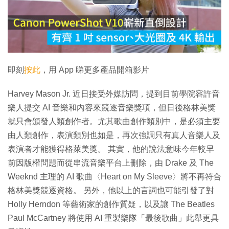
播
放
影
片
即刻
按此
，用 App 睇更多產品開箱影片
Harvey Mason Jr. 近日接受外媒訪問，提到目前學院容許音
樂人提交 AI 音樂和內容來競逐音樂獎項，但日後格林美獎
就只會頒發人類創作者。尤其歌曲創作類別中，是必須主要
由人類創作，表演類別也如是，再次強調只有真人音樂人及
表演者才能獲得格萊美獎。 其實，他的說法意味今年較早
前因版權問題而從串流音樂平台上刪除，由 Drake 及 The
Weeknd 主理的 AI 歌曲〈Heart on My Sleeve〉將不再符合
格林美獎競逐資格。 另外，他以上的言詞也可能引發了對
Holly Herndon 等藝術家的創作質疑，以及讓 The Beatles
Paul McCartney 將使用 AI 重製樂隊「最後歌曲」此舉更具