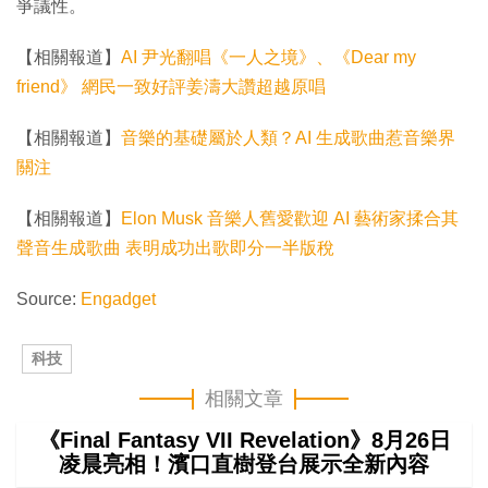
爭議性。
【相關報道】
AI 尹光翻唱《一人之境》、《Dear my
friend》 網民一致好評姜濤大讚超越原唱
【相關報道】
音樂的基礎屬於人類？AI 生成歌曲惹音樂界
關注
【相關報道】
Elon Musk 音樂人舊愛歡迎 AI 藝術家揉合其
聲音生成歌曲 表明成功出歌即分一半版稅
Source:
Engadget
科技
相關文章
《Final Fantasy VII Revelation》8月26日
凌晨亮相！濱口直樹登台展示全新內容