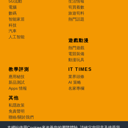
5G流動
生活情報
電腦
筍買着數
數碼
旅遊筍料
智能家居
熱門話題
科技
汽車
人工智能
遊戲動漫
熱門遊戲
電競裝備
動漫玩具
教學評測
IT TIMES
應用秘技
業界頭條
新品測試
AI 策略
Apps 情報
名家專欄
其他
私隱政策
免責聲明
聯絡/關於我們
本網站使用Cookies來改善您的瀏覽體驗, 請確定您同意及接受我
© 2026 e-zone. All Rights Reserved.