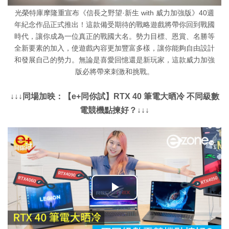
光榮特庫摩隆重宣布《信長之野望·新生 with 威力加強版》40週
年紀念作品正式推出！這款備受期待的戰略遊戲將帶你回到戰國
時代，讓你成為一位真正的戰國大名。勢力目標、恩賞、名勝等
全新要素的加入，使遊戲內容更加豐富多樣，讓你能夠自由設計
和發展自己的勢力。無論是喜愛回憶還是新玩家，這款威力加強
版必將帶來刺激和挑戰。
↓↓↓同場加映：【e+同你試】RTX 40 筆電大晒冷 不同級數
電競機點揀好？↓↓↓
播
放