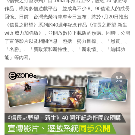
《信長之野望系列》自 1983 年推出至今，歷經 16 部正傳
作品，橫跨多個遊戲平台，並成為不少 8、90後港人的成長
回憶。日前，台灣光榮特庫摩今日宣布，將於7月20日推出
《信長之野望》系列的40週年紀念作品《信長之野望·新生
with 威力加強版》，並開放數位下載版的預購。同時，公開
了宣傳影片以及相關信息，包括「勢力目標」、「恩賞」、
「名勝」、「新政策和新特性」、「新劇情」、「編輯功
能」等內容。