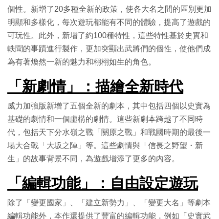
個性。新增了20多種全新的政策，使各大名之間的區別更加
明顯和多樣化，每次遊玩都能有不同的體驗，提高了遊戲的
可玩性。此外，新增了約100種特性，這些特性基於史實和
軼聞的事蹟進行製作，更加突顯出武將們的個性，使他們成
為有著煥然一新的魅力和栩栩如生的角色。
「新劇情」：描繪全新時代
威力加強版新增了五個全新的劇本，其中包括四個以史實為
基礎的劇情和一個虛構的劇情。這些新劇本跨越了不同時
代，包括天下分水嶺之戰「關原之戰」和戰國時期的最後一
場大合戰「大坂之陣」等。這些劇情與「信長之野望・新
生」的故事背景不同，為遊戲增添了更多的內容。
「編輯功能」：自由設定遊玩
除了「變更國家」、「建立新勢力」、「變更大名」等劇本
編輯功能外，本作還提供了豐富的編輯功能，例如「史實武