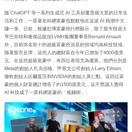
隨 ChatGPT 等一系列生成式 AI 工具顛覆普羅大眾的日常生
活和工作，一眾著名科網富豪也默默地在這波 AI 熱潮中大
賺一筆。日前，根據彭博富豪排行榜顯示，除了股市投資大
亨巴菲特和奢侈品龍頭LVMH集團董事長Bernard Arnault
外，目前排名前十的超級富豪所涉及的領域均為科技領域。
隨著股市反彈，這些人的總財富在今年已增加了4000億美
元。在這些超級富豪中，有四位表現尤為優異。他們分別是
Meta的創始人扎克伯格、甲骨文公司創始人Larry Ellison、
微軟創始人比爾蓋茨和NVIDIA的創始人黃仁勳。這四位富
豪的個人財富總計增長了約1500億美元，這不禁讓人覺得
AI 科技成了一眾科網富豪的「搖錢樹」。