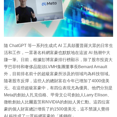
隨 ChatGPT 等一系列生成式 AI 工具顛覆普羅大眾的日常生
活和工作，一眾著名科網富豪也默默地在這波 AI 熱潮中大
賺一筆。日前，根據彭博富豪排行榜顯示，除了股市投資大
亨巴菲特和奢侈品龍頭LVMH集團董事長Bernard Arnault
外，目前排名前十的超級富豪所涉及的領域均為科技領域。
隨著股市反彈，這些人的總財富在今年已增加了4000億美
元。在這些超級富豪中，有四位表現尤為優異。他們分別是
Meta的創始人扎克伯格、甲骨文公司創始人Larry Ellison、
微軟創始人比爾蓋茨和NVIDIA的創始人黃仁勳。這四位富
豪的個人財富總計增長了約1500億美元，這不禁讓人覺得
AI 科技成了一眾科網富豪的「搖錢樹」。