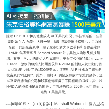
隨著 ChatGPT 和其他生成式 AI 工具的出現，科技領域的一些富
豪開始在 AI 熱潮中大賺一筆。據彭博富豪排行榜顯示，目前排
名前十的超級富豪中，除了股市投資大亨巴菲特和奢侈品龍頭
LVMH 集團董事長 Bernard Arnault 外，其他人均涉及科技領
域。其中，Meta 的創始人扎克伯格、甲骨文公司的創始人 Larry
Ellison、微軟的創始人比爾蓋茨和 NVIDIA 的創始人黃仁勳的個
人財富總計增長了約1500億美元，這表明 AI 科技成為了這些科
技富豪的“搖錢樹”。此外，由於 AI 的普及和成本削減的趨勢，這
些富豪所擁有的公司和股票也都獲得了不同程度的漲幅，其中以
NVIDIA 的股價漲幅最為顯著，年內漲幅接近 200%，公司市值已
達到 1 萬億美元。
↓↓↓同場加映：【e+同你試】Marshall Woburn III 復古型格