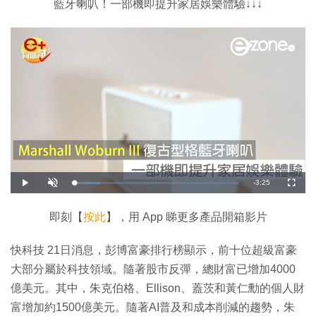
藍牙喇叭！一部機即提升家居娛樂體驗↓↓↓
剩
-
3:25
載
播
開
全
入
放
啟
螢
完
音
幕
餘
畢
效
:
即刻【
按此
】，用 App 睇更多產品開箱影片
1
時
5
.
8
間
快科技 21日消息，彭博富豪排行榜顯示，前十位超級富豪
0
%
大部分屬於科技領域。隨著股市反彈，總財富已增加4000
億美元。其中，朱克伯格、Ellison、蓋茨和黃仁勳的個人財
富增加約1500億美元。隨著AI普及和成本削減的趨勢，朱