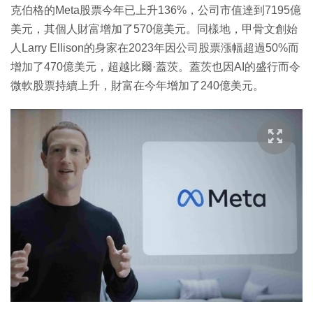
克伯格的Meta股票今年已上升136%，公司市值達到7195億
美元，其個人財富增加了570億美元。同樣地，甲骨文創始
人Larry Ellison的身家在2023年因公司股票漲幅超過50%而
增加了470億美元，超越比爾·蓋茨。蓋茨也因AI的盛行而令
微軟股票持續上升，財富在今年增加了240億美元。