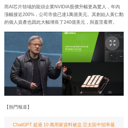
而AI芯片領域的龍頭企業NVIDIA股價升幅更為驚人，年內
漲幅接近200%，公司市值已達1萬億美元。其創始人黃仁勳
的個人資產也因此大幅增長了240億美元，與蓋茨看齊。
【熱門報道】
ChatGPT 超過 10 萬用家資料被盜 亞太區中招率最