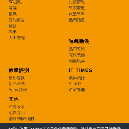
5G流動
生活情報
電腦
筍買着數
數碼
旅遊筍料
智能家居
熱門話題
科技
汽車
人工智能
遊戲動漫
熱門遊戲
電競裝備
動漫玩具
教學評測
IT TIMES
應用秘技
業界頭條
新品測試
AI 策略
Apps 情報
名家專欄
其他
私隱政策
免責聲明
聯絡/關於我們