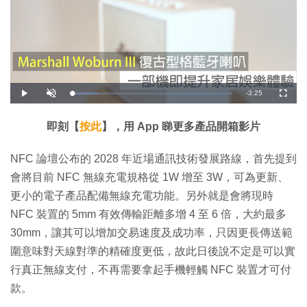
剩
-
3:25
載
播
開
全
入
放
啟
螢
完
音
幕
餘
畢
效
:
即刻【
按此
】，用 App 睇更多產品開箱影片
1
時
5
.
8
間
NFC 論壇公布的 2028 年近場通訊技術發展路線，首先提到
0
%
會將目前 NFC 無線充電規格從 1W 增至 3W，可為更新、
更小的電子產品配備無線充電功能。另外就是會將現時
NFC 裝置的 5mm 有效傳輸距離多增 4 至 6 倍，大約最多
30mm，讓其可以增加交易速度及成功率，只因更長傳送範
圍意味對天線對準的精確度更低，故此日後說不定是可以實
行真正無線支付，不再需要拿起手機輕觸 NFC 裝置才可付
款。