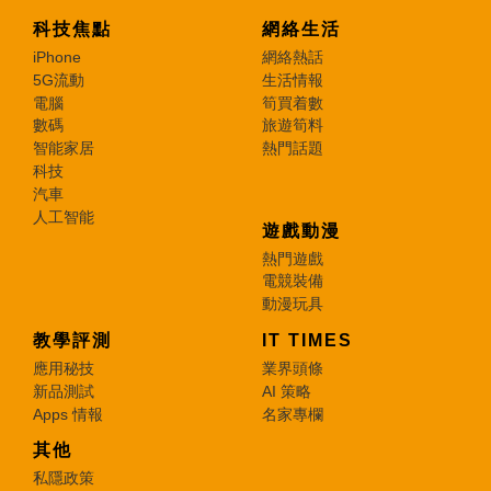
科技焦點
網絡生活
iPhone
網絡熱話
5G流動
生活情報
電腦
筍買着數
數碼
旅遊筍料
智能家居
熱門話題
科技
汽車
人工智能
遊戲動漫
熱門遊戲
電競裝備
動漫玩具
教學評測
IT TIMES
應用秘技
業界頭條
新品測試
AI 策略
Apps 情報
名家專欄
其他
私隱政策