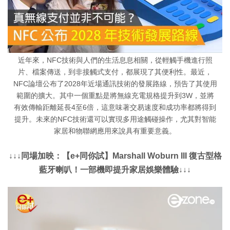
近年來，NFC技術與人們的生活息息相關，從輕觸手機進行照
片、檔案傳送，到非接觸式支付，都展現了其便利性。最近，
NFC論壇公布了2028年近場通訊技術的發展路線，預告了其使用
範圍的擴大。其中一個重點是將無線充電規格提升到3W，並將
有效傳輸距離延長4至6倍，這意味著交易速度和成功率都將得到
提升。未來的NFC技術還可以實現多用途觸碰操作，尤其對智能
家居和物聯網應用來說具有重要意義。
↓↓↓同場加映：【e+同你試】Marshall Woburn III 復古型格
藍牙喇叭！一部機即提升家居娛樂體驗↓↓↓