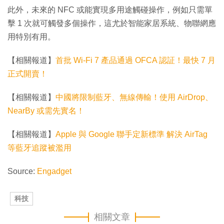
此外，未來的 NFC 或能實現多用途觸碰操作，例如只需單
擊 1 次就可觸發多個操作，這尤於智能家居系統、物聯網應
用特別有用。
【相關報道】
首批 Wi-Fi 7 產品通過 OFCA 認証！最快 7 月
正式開賣！
【相關報道】
中國將限制藍牙、無線傳輸！使用 AirDrop、
NearBy 或需先實名！
【相關報道】
Apple 與 Google 聯手定新標準 解決 AirTag
等藍牙追蹤被濫用
Source:
Engadget
科技
相關文章