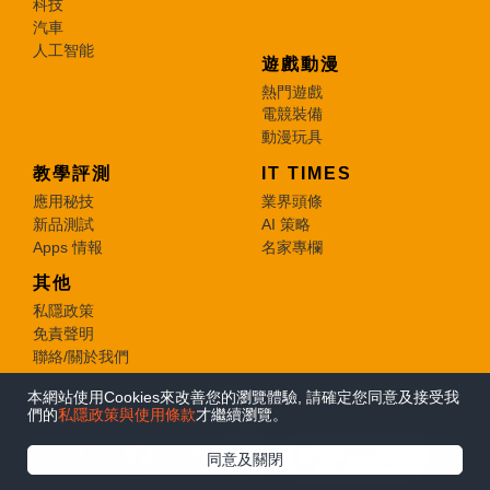
科技
汽車
人工智能
遊戲動漫
熱門遊戲
電競裝備
動漫玩具
教學評測
IT TIMES
應用秘技
業界頭條
新品測試
AI 策略
Apps 情報
名家專欄
其他
私隱政策
免責聲明
聯絡/關於我們
本網站使用Cookies來改善您的瀏覽體驗, 請確定您同意及接受我
© 2026 e-zone. All Rights Reserved.
們的
私隱政策與使用條款
才繼續瀏覽。
在Google
同意及關閉
追蹤《e-zone》