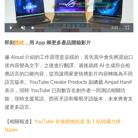
剩
-
3:33
載
播
開
全
入
放
啟
螢
完
音
幕
餘
畢
效
:
即刻
按此
，用 App 睇更多產品開箱影片
1
時
5
.
2
間
據 Aloud 介紹的工作原理是這樣的，首先當中會先將原始口
1
%
述內容變為文字，之後進行翻譯。過後就經 AI 生成符合相
應語言的口吻內容，從而讓用家更快將影片內容轉換為不同
語言版本。YouTube Creator Products 副總裁 Amjad Hanif
表示，現時 YouTube 已與數百名創作者一同測試相關功
能，現時支援英語、西班牙語和葡萄牙語版本，未來將會支
援更多語言。
【相關報道】
YouTube 首推購物頻道 第 1 站韓國力拼
Naver