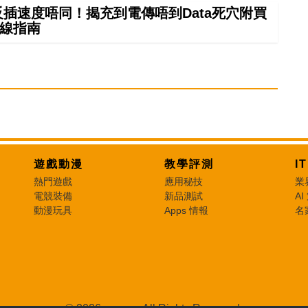
正反插速度唔同！揭充到電傳唔到Data死穴附買
線指南
遊戲動漫
教學評測
I
熱門遊戲
應用秘技
業
電競裝備
新品測試
AI
動漫玩具
Apps 情報
名