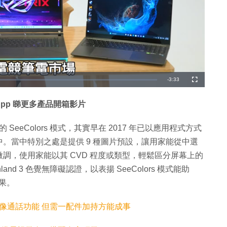
剩
-
3:33
全
螢
幕
餘
App 睇更多產品開箱影片
時
間
SeeColors 模式，其實早在 2017 年已以應用程式方式
。當中特別之處是提供 9 種圖片預設，讓用家能從中選
調，使用家能以其 CVD 程度或類型，輕鬆區分屏幕上的
land 3 色覺無障礙認證，以表揚 SeeColors 模式能助
果。
om 視像通話功能 但需一配件加持方能成事