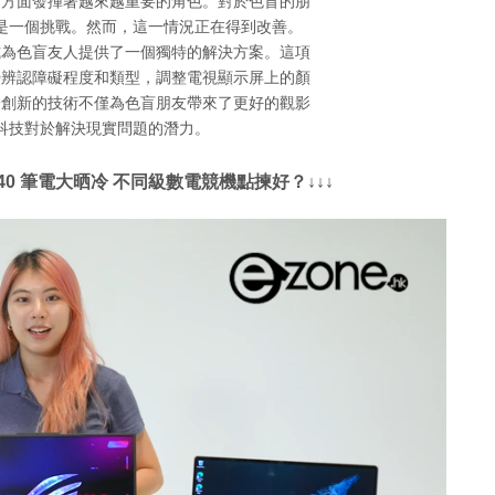
質方面發揮著越來越重要的角色。對於色盲的朋
是一個挑戰。然而，這一情況正在得到改善。
rs模式為色盲友人提供了一個獨特的解決方案。這項
覺辨認障礙程度和類型，調整電視顯示屏上的顏
一創新的技術不僅為色盲朋友帶來了更好的觀影
科技對於解決現實問題的潛力。
 40 筆電大晒冷 不同級數電競機點揀好？↓↓↓