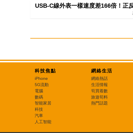
USB-C線外表一樣速度差166倍！
科技焦點
網絡生活
iPhone
網絡熱話
5G流動
生活情報
電腦
筍買着數
數碼
旅遊筍料
智能家居
熱門話題
科技
汽車
人工智能