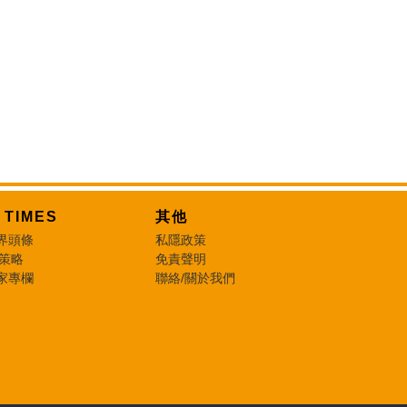
T TIMES
其他
界頭條
私隱政策
 策略
免責聲明
家專欄
聯絡/關於我們