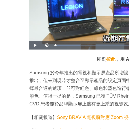
載
播
開
入
放
啟
完
音
畢
效
:
即刻
按此
，用 
1
5
.
2
Samsung 於今年推出的電視和顯示屏產品所增設的 
1
%
推出，但來到現時才整合至顯示產品的設定頁面中
擇最合適的選項，並可對紅色、綠色和藍色進行微
顏色。值得一提的是，Samsung 已獲 TÜV Rhein
CVD 患者能於品牌顯示屏上擁有更上乘的視覺效
【相關報道】
Sony BRAVIA 電視將對應 Zo