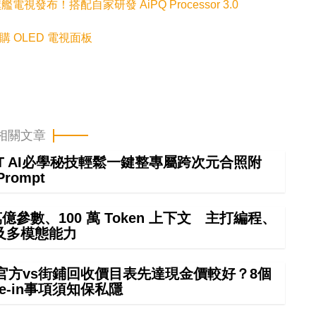
旗艦電視發布！搭配自家研發 AiPQ Processor 3.0
採購 OLED 電視面板
相關文章
GPT AI必學秘技輕鬆一鍵整專屬跨次元合照附
Prompt
4 萬億參數、100 萬 Token 上下文 主打編程、
及多模態能力
 in官方vs街鋪回收價目表先達現金價較好？8個
rade-in事項須知保私隱