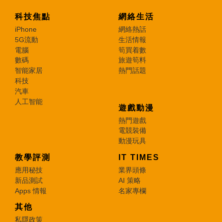
科技焦點
網絡生活
iPhone
網絡熱話
5G流動
生活情報
電腦
筍買着數
數碼
旅遊筍料
智能家居
熱門話題
科技
汽車
人工智能
遊戲動漫
熱門遊戲
電競裝備
動漫玩具
教學評測
IT TIMES
應用秘技
業界頭條
新品測試
AI 策略
Apps 情報
名家專欄
其他
私隱政策