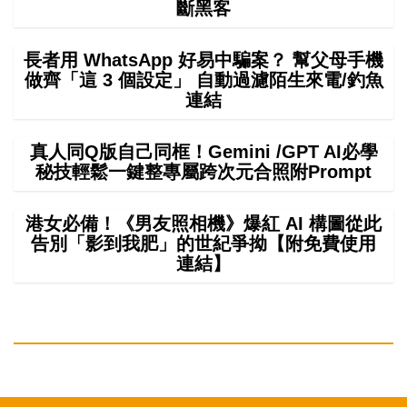
斷黑客
長者用 WhatsApp 好易中騙案？ 幫父母手機
做齊「這 3 個設定」 自動過濾陌生來電/釣魚
連結
真人同Q版自己同框！Gemini /GPT AI必學
秘技輕鬆一鍵整專屬跨次元合照附Prompt
港女必備！《男友照相機》爆紅 AI 構圖從此
告別「影到我肥」的世紀爭拗【附免費使用
連結】