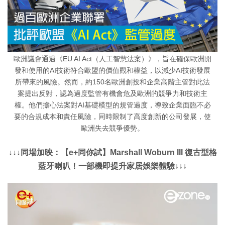
歐洲議會通過《EU AI Act（人工智慧法案）》，旨在確保歐洲開
發和使用的AI技術符合歐盟的價值觀和權益，以減少AI技術發展
所帶來的風險。然而，約150名歐洲創投和企業高階主管對此法
案提出反對，認為過度監管有機會危及歐洲的競爭力和技術主
權。他們擔心法案對AI基礎模型的規管過度，導致企業面臨不必
要的合規成本和責任風險，同時限制了高度創新的公司發展，使
歐洲失去競爭優勢。
↓↓↓同場加映：【e+同你試】Marshall Woburn III 復古型格
藍牙喇叭！一部機即提升家居娛樂體驗↓↓↓