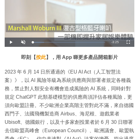
剩
-
3:25
載
播
開
全
入
放
啟
螢
完
音
幕
餘
畢
效
:
即刻【
按此
】，用 App 睇更多產品開箱影片
1
時
5
.
8
間
2023 年 6 月 14 日所通過的《EU AI Act（人工智慧法
0
%
案）》，以 AI 風險等級為系統供應商與部署者規定各種義
務，禁止對人類安全有機會造成風險的 AI 系統，同時針對
規定 ChatGPT 此類基礎模型的供應商須評估各種風險，更
須向歐盟註冊。不少歐洲企業高階主管對此不滿，來自德國
西門子、法國飛機製造商 Airbus、海尼根、遊戲業者
Ubisoft、德國銀行，以及十多家創投業者於 6 月 30 日聯署
去信歐盟高峰會（European Council）、歐洲議會、歐盟執
委會（EC）。信中表達對《AI Act》法案的擔憂，指出過度