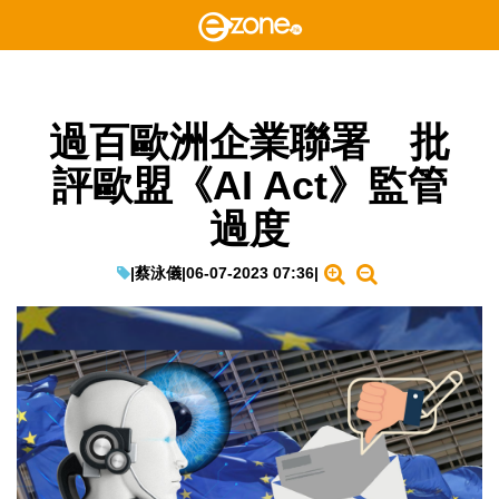
過百歐洲企業聯署 批
評歐盟《AI Act》監管
過度
|
蔡泳儀
|
06-07-2023 07:36
|