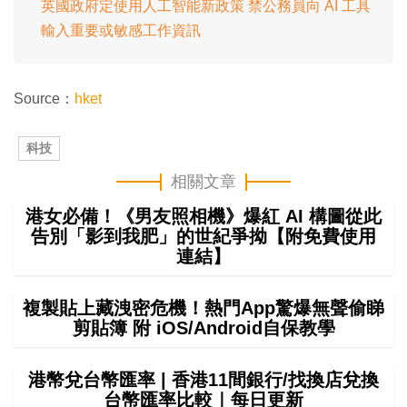
英國政府定使用人工智能新政策 禁公務員向 AI 工具
輸入重要或敏感工作資訊
Source：
hket
科技
相關文章
港女必備！《男友照相機》爆紅 AI 構圖從此
告別「影到我肥」的世紀爭拗【附免費使用
連結】
複製貼上藏洩密危機！熱門App驚爆無聲偷睇
剪貼簿 附 iOS/Android自保教學
港幣兌台幣匯率 | 香港11間銀行/找換店兌換
台幣匯率比較｜每日更新