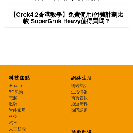
【Grok4.2香港教學】免費使用/付費計劃比
較 SuperGrok Heavy值得買嗎？
科技焦點
網絡生活
iPhone
網絡熱話
5G流動
生活情報
電腦
筍買着數
數碼
旅遊筍料
智能家居
熱門話題
科技
汽車
人工智能
遊戲動漫