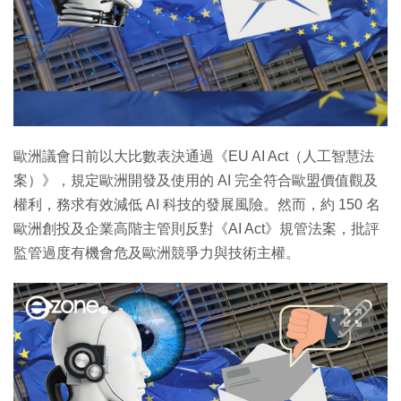
歐洲議會日前以大比數表決通過《EU AI Act（人工智慧法
案）》，規定歐洲開發及使用的 AI 完全符合歐盟價值觀及
權利，務求有效減低 AI 科技的發展風險。然而，約 150 名
歐洲創投及企業高階主管則反對《AI Act》規管法案，批評
監管過度有機會危及歐洲競爭力與技術主權。