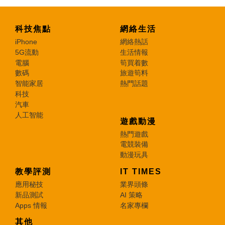
科技焦點
網絡生活
iPhone
網絡熱話
5G流動
生活情報
電腦
筍買着數
數碼
旅遊筍料
智能家居
熱門話題
科技
汽車
人工智能
遊戲動漫
熱門遊戲
電競裝備
動漫玩具
教學評測
IT TIMES
應用秘技
業界頭條
新品測試
AI 策略
Apps 情報
名家專欄
其他