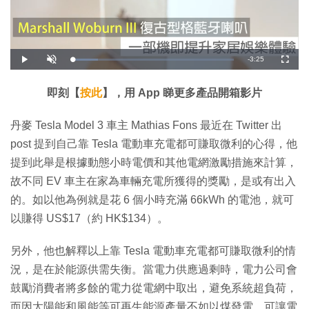
剩
-
3:25
載
播
開
全
入
放
啟
螢
完
音
幕
餘
畢
效
:
即刻【
按此
】，用 App 睇更多產品開箱影片
1
時
5
.
8
間
丹麥 Tesla Model 3 車主 Mathias Fons 最近在 Twitter 出
0
%
post 提到自己靠 Tesla 電動車充電都可賺取微利的心得，他
提到此舉是根據動態小時電價和其他電網激勵措施來計算，
故不同 EV 車主在家為車輛充電所獲得的獎勵，是或有出入
的。如以他為例就是花 6 個小時充滿 66kWh 的電池，就可
以賺得 US$17（約 HK$134）。
另外，他也解釋以上靠 Tesla 電動車充電都可賺取微利的情
況，是在於能源供需失衡。當電力供應過剩時，電力公司會
鼓勵消費者將多餘的電力從電網中取出，避免系統超負荷，
而因太陽能和風能等可再生能源產量不如以煤發電，可讓電