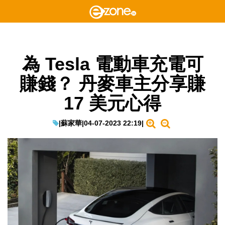
為 Tesla 電動車充電可
賺錢？ 丹麥車主分享賺
17 美元心得
|
蘇家華
|
04-07-2023 22:19
|