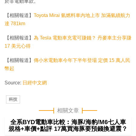
於非電動車款。
【相關報道】
Toyota Mirai 氫燃料車內地上市 加滿氫續航力
達 781km
【相關報道】
為 Tesla 電動車充電可賺錢？ 丹麥車主分享賺
17 美元心得
【相關報道】
傳小米電動車今年下半年登場 定價 15 萬人民
幣起
Source:
日經中文網
科技
相關文章
全系BYD電動車比較︰海豚/海豹/M6七人車
規格+車價+點評 17萬買海豚要預錢換避震？