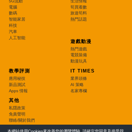
5G流動
生活情報
電腦
筍買着數
數碼
旅遊筍料
智能家居
熱門話題
科技
汽車
人工智能
遊戲動漫
熱門遊戲
電競裝備
動漫玩具
教學評測
IT TIMES
應用秘技
業界頭條
新品測試
AI 策略
Apps 情報
名家專欄
其他
私隱政策
免責聲明
聯絡/關於我們
本網站使用Cookies來改善您的瀏覽體驗, 請確定您同意及接受我
© 2026 e-zone. All Rights Reserved.