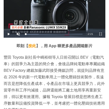
剩
-
2:21
載
播
開
全
入
放
啟
螢
完
音
幕
餘
畢
效
:
即刻【
按
此
】，用 App 睇更多產品開箱影片
2
時
2
.
9
間
豐田 Toyota 副社長中嶋裕樹等人日前召開以 BEV（電動汽
8
%
車）的競爭力為主題的簡介會，會後品牌純電動車專屬組織
BEV Factory 總裁加藤武郎接受傳媒訪問，就提到品牌有意
在 2026 年的新一代電動車用上一體化壓鑄技術製作，長遠
而言是想降低生產成本，令產品在市場上更具競爭力，此外
當零件和工序均減後，品牌還能將工廠土地用享再重新安
排，得以更有效運用。據報 Toyota 發展目標是想將生產工
序數量和設備投資降低一半，並考慮把一體化壓鑄技術應用