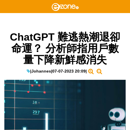
ChatGPT 難逃熱潮退卻
命運？ 分析師指用戶數
量下降新鮮感消失
|
Johannes
|
07-07-2023 20:09
|