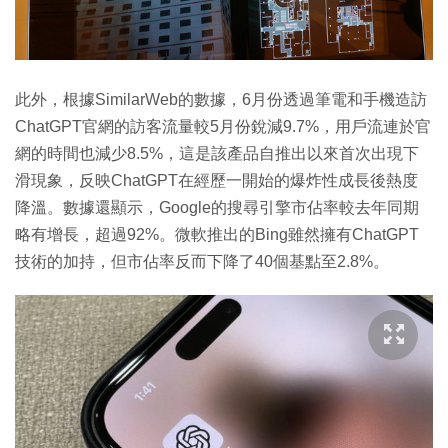
此外，根據SimilarWeb的數據，6月份透過筆電和手機造訪
ChatGPT官網的訪客流量較5月份銳減9.7%，用戶流連於官
網的時間也減少8.5%，這是該產品自推出以來首次出現下
滑現象，反映ChatGPT在經歷一開始的爆炸性成長後熱度
降溫。數據還顯示，Google的搜尋引擎市佔率較去年同期
略有增長，超過92%。微軟推出的Bing雖然擁有ChatGPT
技術的加持，但市佔率反而下降了40個基點至2.8%。