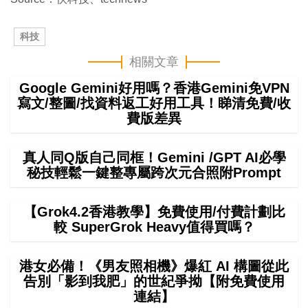
科技
相關文章
Google Gemini好用嗎？香港Gemini免VPN
寫文/整圖/找資料返工好用工具！睇清免費/收
費版差異
真人同Q版自己同框！Gemini /GPT AI必學
秘技輕鬆一鍵整專屬跨次元合照附Prompt
【Grok4.2香港教學】免費使用/付費計劃比
較 SuperGrok Heavy值得買嗎？
港女必備！《男友照相機》爆紅 AI 構圖從此
告別「影到我肥」的世紀爭拗【附免費使用
連結】