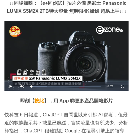
↓↓↓同場加映：【e+同你試】拍片必備 黑武士 Panasonic
LUMIX S5M2X 2TB特大容量 無時限4K攝錄 超易上手↓↓↓
剩
-
2:21
載
播
開
全
入
放
啟
螢
完
音
幕
餘
畢
效
:
即刻【
按此
】，用 App 睇更多產品開箱影片
2
時
2
.
9
間
快科技 6 日報道，ChatGPT 自問世以來引起 AI 熱潮，但最
8
%
近的數據顯示其下載量已趨緩，官網流量也有所減少。分析
師指出，ChatGPT 很難撼動 Google 在搜尋引擎上的領導