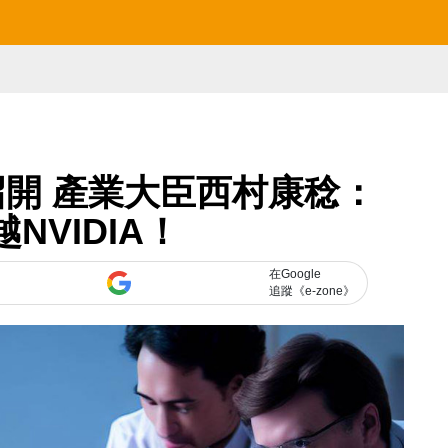
召開 產業大臣西村康稔：
NVIDIA！
在Google
追蹤《e-zone》