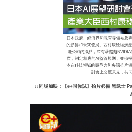
日本政府、經濟界和教育界領袖及專
的影響和未來發展。西村康稔經濟
能公司的據點，並有著超越NVID
度，制定相應的AI監管規則，並積
本在科技領域的競爭力和尖端芯片
討會上交流意見，共同
↓↓↓同場加映：【e+同你試】拍片必備 黑武士 Panas