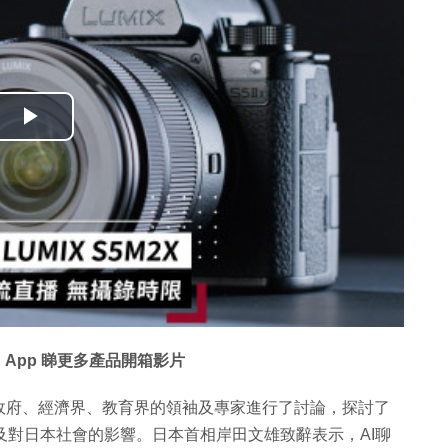
播
放
影
片
 App 睇更多產品開箱影片
政府、經濟界、教育界的領袖及專家進行了討論，探討了
速普及對日本社會的影響。日本首相岸田文雄致辭表示，AI聊