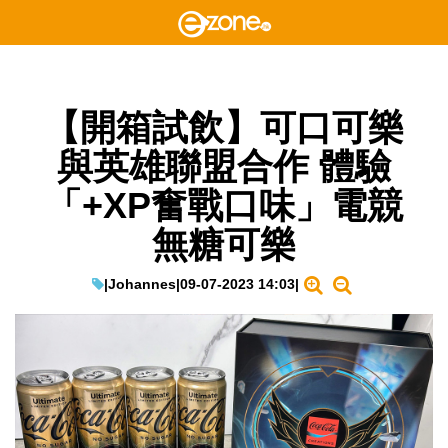
【開箱試飲】可口可樂
與英雄聯盟合作 體驗
「+XP奮戰口味」電競
無糖可樂
|
Johannes
|
09-07-2023 14:03
|