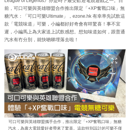
League of Legends》亦是時下最受歡迎電競遊戲之一。日
前，可口可樂與英雄聯盟合作推出限定「+XP奮戰口味」無
糖汽水：「可口可樂Ultimate」，ezone.hk 有幸率先試飲這
款「電競味道」可樂，小編都好好奇會有咩驚喜！事不宜
遲，小編馬上為大家送上試飲感想。想知味道如何，跟普通
汽水有冇分別，就快啲睇埋落去啦！
可口可樂與英雄聯盟攜手合作，推出限定「+XP奮戰口味」無糖
汽水，為廣大電競愛好者帶來了驚喜。這款特別設計的可樂不僅