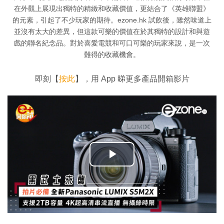
在外觀上展現出獨特的精緻和收藏價值，更結合了《英雄聯盟》
的元素，引起了不少玩家的期待。ezone.hk 試飲後，雖然味道上
並沒有太大的差異，但這款可樂的價值在於其獨特的設計和與遊
戲的聯名紀念品。對於喜愛電競和可口可樂的玩家來說，是一次
難得的收藏機會。
即刻【
按此
】，用 App 睇更多產品開箱影片
播
放
影