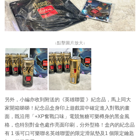
↓點擊圖片放大↓
另外，小編亦收到附送的《英雄聯盟 》紀念品，馬上同大
家開箱睇睇！紀念品盒身印上遊戲當中確定進入對戰的畫
面，既沿用「+XP奮戰口味」電競無糖可樂樽身的黑金風
格，也特別對金色處作亮面印刷，分外型格！盒內的紀念品
有 1 張可口可樂聯名英雄聯盟的限定滑鼠墊及1 個限定鑰匙