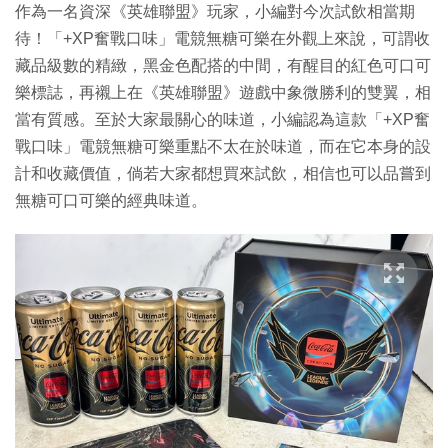
片
作為一名資深《英雄聯盟》玩家，小編對今次試飲相當期
待！「+XP奮戰口味」電競無糖可樂在外觀上來說，可謂收
藏品級數的精緻，黑金色配搭的中間，有醒目的紅色可口可
樂標誌，再襯上在《英雄聯盟》遊戲中象微勝利的雙翼，相
當有質感。至於大家最關心的味道，小編認為這款「+XP奮
戰口味」電競無糖可樂重點不太在於味道，而在它本身的設
計和收藏價值，倘若大家都想買來試飲，相信也可以品嘗到
無糖可口可樂的經典味道。