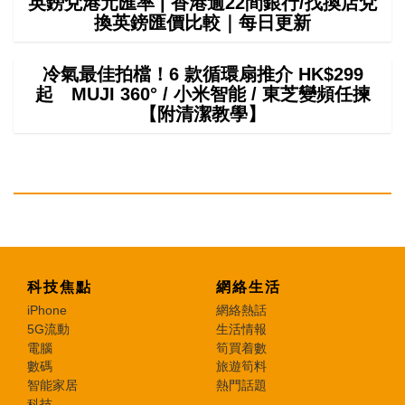
英鎊兌港元匯率 | 香港逾22間銀行/找換店兌
換英鎊匯價比較｜每日更新
冷氣最佳拍檔！6 款循環扇推介 HK$299
起 MUJI 360° / 小米智能 / 東芝變頻任揀
【附清潔教學】
科技焦點
網絡生活
iPhone
網絡熱話
5G流動
生活情報
電腦
筍買着數
數碼
旅遊筍料
智能家居
熱門話題
科技