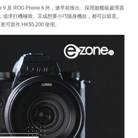
 9 及 ROG Phone 6 外，連早前推出、採用旗艦級處理器
ne 7 都有優惠，追求打機極致、又或想要小巧隨身機款，都可以留意。
 更可當作 HK$5,200 使用。