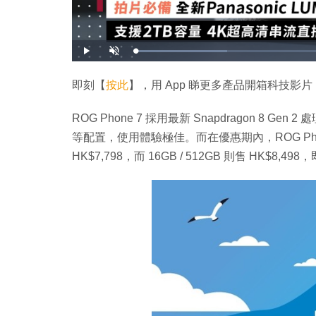
載
播
開
入
放
啟
完
音
畢
效
:
即刻【
按此
】，用 App 睇更多產品開箱科技影片
2
2
.
9
ROG Phone 7 採用最新 Snapdragon 8 Gen 2 
8
%
等配置，使用體驗極佳。而在優惠期內，ROG Phone
HK$7,798，而 16GB / 512GB 則售 HK$8,4