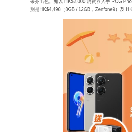
果亦出色。如以 HK$2,000 消費券入手 ROG P
別是HK$4,498（8GB / 12GB，Zenfone9）及 HK$