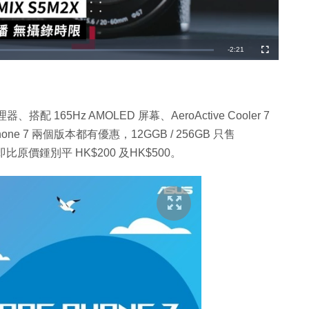
剩
-
2:21
全
螢
幕
餘
時
間
處理器、搭配 165Hz AMOLED 屏幕、AeroActive Cooler 7
 7 兩個版本都有優惠，12GGB / 256GB 只售
98，即比原價鍾別平 HK$200 及HK$500。