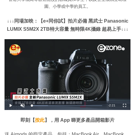
園、小學或中學的員工。
↓↓↓同場加映：【e+同你試】拍片必備 黑武士 Panasonic
LUMIX S5M2X 2TB特大容量 無時限4K攝錄 超易上手↓↓↓
剩
-
2:21
載
播
開
全
入
放
啟
螢
完
音
幕
餘
畢
效
:
即刻【
按此
】，用 App 睇更多產品開箱影片
2
時
2
.
9
間
送 Airpods 的指定產品，包括：MacBook Air、MacBook
8