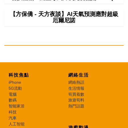
【方保僑 - 天方夜談】AI天氣預測應對超級
厄爾尼諾
科技焦點
網絡生活
iPhone
網絡熱話
5G流動
生活情報
電腦
筍買着數
數碼
旅遊筍料
智能家居
熱門話題
科技
汽車
人工智能
遊戲動漫