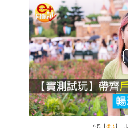
即刻【
按此
】，用