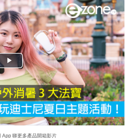
播
放
影
片
 App 睇更多產品開箱影片