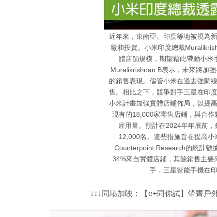
近年來，東南亞、印度等地被視為
廠和投資。小米印度總裁Muralikr
體店舖規模，期望藉此帶動小米
Muralikrishnan B表示，
的銷售表現。儘管小米在過去強調
售。相比之下，競爭對手三星在印度
小米計畫加強實體店鋪佈局，以提
現有的18,000家零售店鋪，與
雇用量。預計在2024年年底前
12,000名。這些措施旨在提
Counterpoint Resear
34%來自實體店鋪，其餘銷售主
手，三星智能手機在印
↓↓↓同場加映：【e+同你試】帶齊戶外