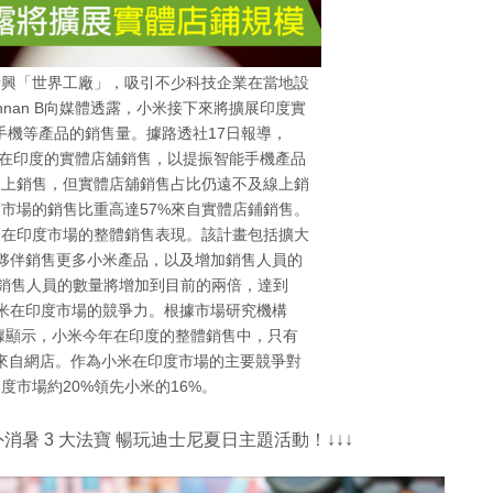
新興「世界工廠」，吸引不少科技企業在當地設
ishnan B向媒體透露，小米接下來將擴展印度實
手機等產品的銷售量。據路透社17日報導，
未來將加強在印度的實體店舖銷售，以提振智能手機產品
線上銷售，但實體店舖銷售占比仍遠不及線上銷
市場的銷售比重高達57%來自實體店鋪銷售。
高在印度市場的整體銷售表現。該計畫包括擴大
合作夥伴銷售更多小米產品，以及增加銷售人員的
，銷售人員的數量將增加到目前的兩倍，達到
高小米在印度市場的競爭力。根據市場研究機構
ch的統計數據顯示，小米今年在印度的整體銷售中，只有
要來自網店。作為小米在印度市場的主要競爭對
度市場約20%領先小米的16%。
消暑 3 大法寶 暢玩迪士尼夏日主題活動！↓↓↓