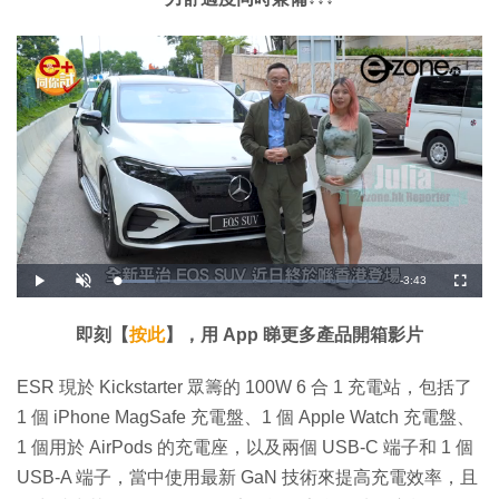
剩
-
3:43
載
播
開
全
入
放
啟
螢
完
音
幕
餘
畢
效
:
即刻【
按此
】，用 App 睇更多產品開箱影片
1
時
4
.
5
間
ESR 現於 Kickstarter 眾籌的 100W 6 合 1 充電站，包括了
3
%
1 個 iPhone MagSafe 充電盤、1 個 Apple Watch 充電盤、
1 個用於 AirPods 的充電座，以及兩個 USB-C 端子和 1 個
USB-A 端子，當中使用最新 GaN 技術來提高充電效率，且