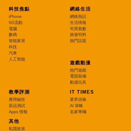
科技焦點
網絡生活
iPhone
網絡熱話
5G流動
生活情報
電腦
筍買着數
數碼
旅遊筍料
智能家居
熱門話題
科技
汽車
人工智能
遊戲動漫
熱門遊戲
電競裝備
動漫玩具
教學評測
IT TIMES
應用秘技
業界頭條
新品測試
AI 策略
Apps 情報
名家專欄
其他
私隱政策