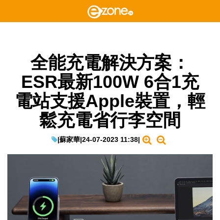
全能充電解決方案：
ESR最新100W 6合1充
電站支援Apple裝置，輕
鬆充電省行李空間
|
蘇家華
|
24-07-2023 11:38
|