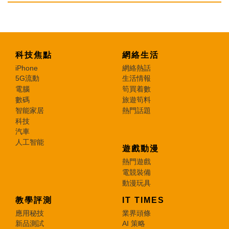
科技焦點
網絡生活
iPhone
網絡熱話
5G流動
生活情報
電腦
筍買着數
數碼
旅遊筍料
智能家居
熱門話題
科技
汽車
人工智能
遊戲動漫
熱門遊戲
電競裝備
動漫玩具
教學評測
IT TIMES
應用秘技
業界頭條
新品測試
AI 策略