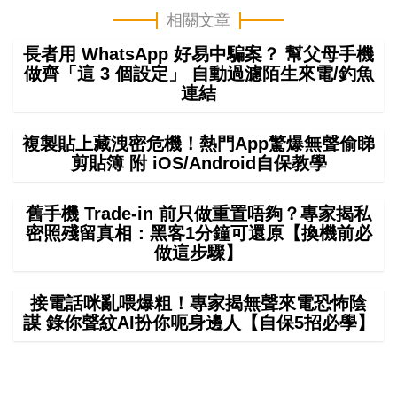
相關文章
長者用 WhatsApp 好易中騙案？ 幫父母手機
做齊「這 3 個設定」 自動過濾陌生來電/釣魚
連結
複製貼上藏洩密危機！熱門App驚爆無聲偷睇
剪貼簿 附 iOS/Android自保教學
舊手機 Trade-in 前只做重置唔夠？專家揭私
密照殘留真相：黑客1分鐘可還原【換機前必
做這步驟】
接電話咪亂喂爆粗！專家揭無聲來電恐怖陰
謀 錄你聲紋AI扮你呃身邊人【自保5招必學】