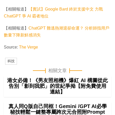
【相關報道】
【實試】Google Bard 終於支援中文 力戰
ChatGPT 爭 AI 霸者地位
【相關報道】
ChatGPT 難逃熱潮退卻命運？ 分析師指用戶
數量下降新鮮感消失
Source:
The Verge
科技
相關文章
港女必備！《男友照相機》爆紅 AI 構圖從此
告別「影到我肥」的世紀爭拗【附免費使用
連結】
真人同Q版自己同框！Gemini /GPT AI必學
秘技輕鬆一鍵整專屬跨次元合照附Prompt