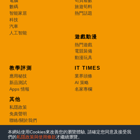
電腦
筍買着數
數碼
旅遊筍料
智能家居
熱門話題
科技
汽車
人工智能
遊戲動漫
熱門遊戲
電競裝備
動漫玩具
教學評測
IT TIMES
應用秘技
業界頭條
新品測試
AI 策略
Apps 情報
名家專欄
其他
私隱政策
免責聲明
聯絡/關於我們
本網站使用Cookies來改善您的瀏覽體驗, 請確定您同意及接受我
© 2026 e-zone. All Rights Reserved.
們的
私隱政策與使用條款
才繼續瀏覽。