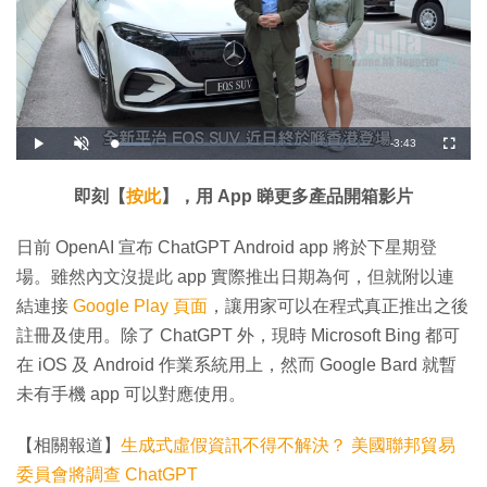
剩
-
3:43
載
播
開
全
入
放
啟
螢
完
音
幕
餘
畢
效
:
即刻【
按此
】，用 App 睇更多產品開箱影片
1
時
4
.
5
間
日前 OpenAI 宣布 ChatGPT Android app 將於下星期登
3
%
場。雖然內文沒提此 app 實際推出日期為何，但就附以連
結連接
Google Play 頁面
，讓用家可以在程式真正推出之後
註冊及使用。除了 ChatGPT 外，現時 Microsoft Bing 都可
在 iOS 及 Android 作業系統用上，然而 Google Bard 就暫
未有手機 app 可以對應使用。
【相關報道】
生成式虛假資訊不得不解決？ 美國聯邦貿易
委員會將調查 ChatGPT