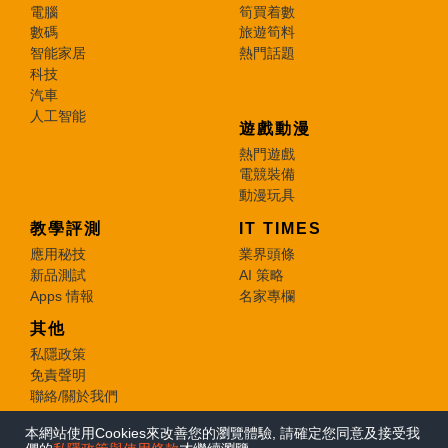
電腦
筍買着數
數碼
旅遊筍料
智能家居
熱門話題
科技
汽車
人工智能
遊戲動漫
熱門遊戲
電競裝備
動漫玩具
教學評測
IT TIMES
應用秘技
業界頭條
新品測試
AI 策略
Apps 情報
名家專欄
其他
私隱政策
免責聲明
聯絡/關於我們
本網站使用Cookies來改善您的瀏覽體驗, 請確定您同意及接受我
© 2026 e-zone. All Rights Reserved.