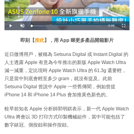
剩
-
3:09
載
播
開
全
入
放
啟
螢
完
音
幕
餘
畢
效
:
即刻【
按此
】，用 App 睇更多產品開箱影片
1
時
7
.
1
間
近日微博用戶，被稱為 Setsuna Digital 或 Instant Digital 的
4
%
人士透露 Apple 有意為今年推出的新版 Apple Watch Ultra
減一減重，定比現時 Apple Watch Ultra 的 61.3g 還要輕，
只是當中到底會輕至多少 gram，就沒有提及。此前
Setsuna Digital 曾說中 Apple 一些舊傳聞，例如曾提
iPhone 14 和 iPhone 14 Plus 會加推黃色新色的。
較早前知名 Apple 分析師郭明錤表示，新一代 Apple Watch
Ultra 將會以 3D 打印方式印製機械組件，當中可能包括了
數字錶冠、側按鈕和操作按鈕。