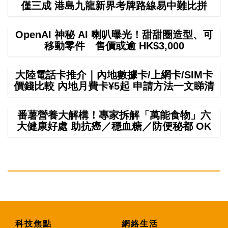
僅三成 港島九龍新界考牌路線易中難比拼
OpenAI 神秘 AI 喇叭曝光！甜甜圈造型、可
移動零件 售價或逾 HK$3,000
大陸電話卡推介｜內地數據卡/上網卡/SIM卡
價錢比較 內地月費卡¥5起 申請方法一文睇清
番薯營養大解構！專家拆解「萬能食物」六
大健康好處 助抗癌／穩血糖／防便秘都 OK
科技焦點
網絡生活