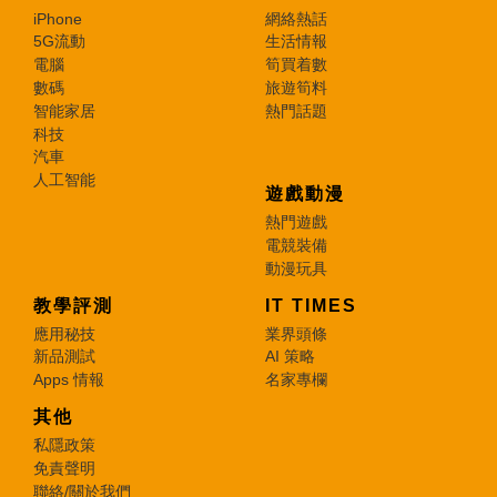
iPhone
網絡熱話
5G流動
生活情報
電腦
筍買着數
數碼
旅遊筍料
智能家居
熱門話題
科技
汽車
人工智能
遊戲動漫
熱門遊戲
電競裝備
動漫玩具
教學評測
IT TIMES
應用秘技
業界頭條
新品測試
AI 策略
Apps 情報
名家專欄
其他
私隱政策
免責聲明
聯絡/關於我們