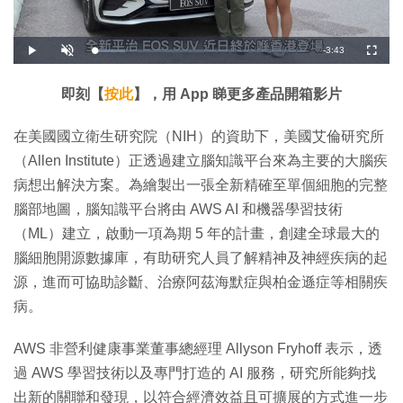
剩
-
3:43
載
播
開
全
入
放
啟
螢
完
音
幕
餘
畢
效
:
即刻【
按此
】，用 App 睇更多產品開箱影片
1
時
4
.
5
間
在美國國立衛生研究院（NIH）的資助下，美國艾倫研究所
3
%
（Allen Institute）正透過建立腦知識平台來為主要的大腦疾
病想出解決方案。為繪製出一張全新精確至單個細胞的完整
腦部地圖，腦知識平台將由 AWS AI 和機器學習技術
（ML）建立，啟動一項為期 5 年的計畫，創建全球最大的
腦細胞開源數據庫，有助研究人員了解精神及神經疾病的起
源，進而可協助診斷、治療阿茲海默症與柏金遜症等相關疾
病。
AWS 非營利健康事業董事總經理 Allyson Fryhoff 表示，透
過 AWS 學習技術以及專門打造的 AI 服務，研究所能夠找
出新的關聯和發現，以符合經濟效益且可擴展的方式進一步