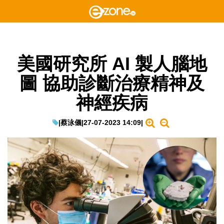
美國研究所 AI 製人腦地
圖 協助診斷治療精神及
神經疾病
|
蔡泳儀
|
27-07-2023 14:09
|