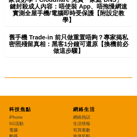
鍵封殺成人內容：唔使裝 App、唔拖慢網速
實測全屋手機/電腦即時受保護【附設定教
學】
舊手機 Trade-in 前只做重置唔夠？專家揭私
密照殘留真相：黑客1分鐘可還原【換機前必
做這步驟】
科技焦點
網絡生活
iPhone
網絡熱話
5G流動
生活情報
電腦
筍買着數
數碼
旅遊筍料