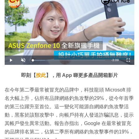
剩
-
3:09
載
播
開
全
入
放
啟
螢
完
音
幕
餘
畢
效
:
即刻【
按此
】，用 App 睇更多產品開箱影片
1
時
7
.
1
間
在今年第二季最常被冒充的品牌中，科技龍頭 Microsoft 排
4
%
名大幅上升，佔所有品牌網絡釣魚攻擊的29%，從今年首季
的第三位躍升至首位。這一變化可能源自網絡釣魚攻擊活
動，黑客於該類攻擊中，向帳戶持有人發送詐騙訊息，提示
其帳戶發生異常活動。報告亦指出，Google 在最常被冒充
的品牌排名第二，佔第二季所有網絡釣魚攻擊事件的19%，