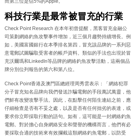
而第三位是佔5%的Apple。
科技行業是最常被冒充的行業
Check Point Research 在本年初曾提醒，黑客冒充金融公
司策劃網絡釣魚攻擊事件增加，近三個月趨勢持續增長。例
如，美國富國銀行在本季排名第四，冒充該品牌的一系列惡
意電郵試圖騙取受害者的帳戶資料。類似的手法也出現於冒
充沃爾瑪和LinkedIn等品牌的網絡釣魚攻擊活動，這兩個品
牌分別位列報告的第六和第八位。
Check Point香港及澳門區總經理周秀雲表示：「網絡犯罪
分子冒充知名品牌向我們發送詐騙電郵的手段萬試萬靈，他
們鮮有改變攻擊手法。因此，在點擊任何陌生連結之前，應
仔細檢查是否有不妥之處，以及是否有任何拙劣的表達，或
要求你立即採取行動的語句。如有，這可能是一封網絡釣魚
電郵。對於擔心自身網絡安全和聲譽的機構而言，他們有必
要採取合適的技術來有效攔截這類網絡釣魚電郵，以防受