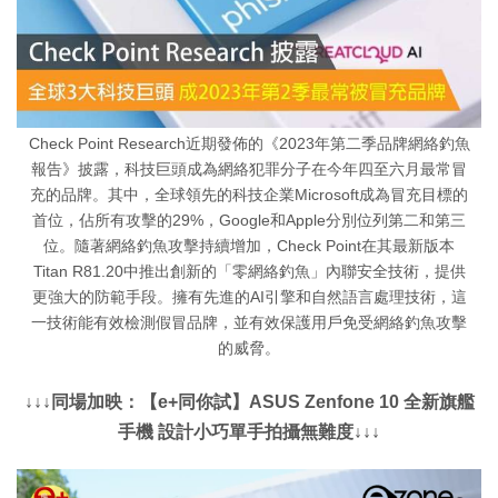
Check Point Research近期發佈的《2023年第二季品牌網絡釣魚
報告》披露，科技巨頭成為網絡犯罪分子在今年四至六月最常冒
充的品牌。其中，全球領先的科技企業Microsoft成為冒充目標的
首位，佔所有攻擊的29%，Google和Apple分別位列第二和第三
位。隨著網絡釣魚攻擊持續增加，Check Point在其最新版本
Titan R81.20中推出創新的「零網絡釣魚」內聯安全技術，提供
更強大的防範手段。擁有先進的AI引擎和自然語言處理技術，這
一技術能有效檢測假冒品牌，並有效保護用戶免受網絡釣魚攻擊
的威脅。
↓↓↓同場加映：【e+同你試】ASUS Zenfone 10 全新旗艦
手機 設計小巧單手拍攝無難度↓↓↓