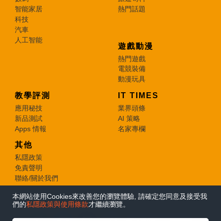
智能家居
熱門話題
科技
汽車
人工智能
遊戲動漫
熱門遊戲
電競裝備
動漫玩具
教學評測
IT TIMES
應用秘技
業界頭條
新品測試
AI 策略
Apps 情報
名家專欄
其他
私隱政策
免責聲明
聯絡/關於我們
本網站使用Cookies來改善您的瀏覽體驗, 請確定您同意及接受我
© 2026 e-zone. All Rights Reserved.
們的
私隱政策與使用條款
才繼續瀏覽。
在Google