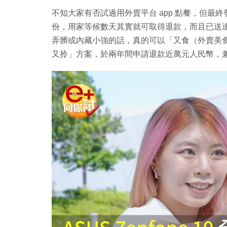
不知大家有否試過用外賣平台 app 點餐，但
份，用家等候數天其實就可取得退款，而且已送
弄髒或內藏小強的話，真的可以「又食（外賣美
又拎」方案，於兩年間申請退款近萬元人民幣，兼吃