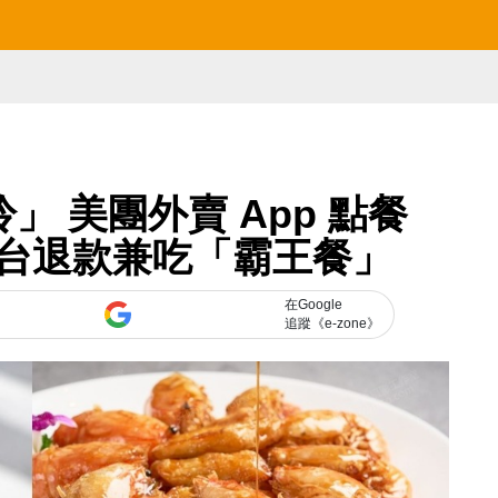
 美團外賣 App 點餐
台退款兼吃「霸王餐」
在Google
追蹤《e-zone》