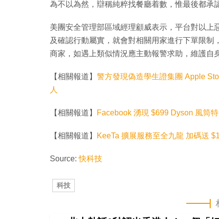
為不以為然，辯稱純粹找餐廳着數，惟最後都承
美團安全管理部區域經理顧威表示，平台對以上
及確認行動屬實，就會對相關用家進行下單限制
商家，如遇上類似情況應主動報警求助，維護自
【相關報道】
警方發現偽造學生證集團 Apple S
人
【相關報道】
Facebook 湧現 $699 Dyso
【相關報道】
KeeTa 擴展服務至全九龍 加碼送 $1
Source:
快科技
科技