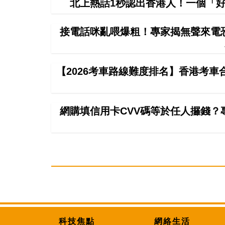
北上熱話1秒認出香港人！一個「好
接電話咪亂喂爆粗！專家揭無聲來電恐
【2026考車路線難度排名】香港考
網購填信用卡CVV碼等於任人攞錢？
科技焦點
網絡生活