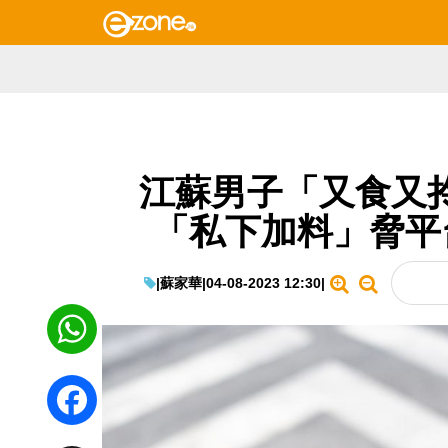
江蘇男子「又食又拎」
「私下加料」脅平
|
蘇家華
|
04-08-2023 12:30
|
WhatsApp