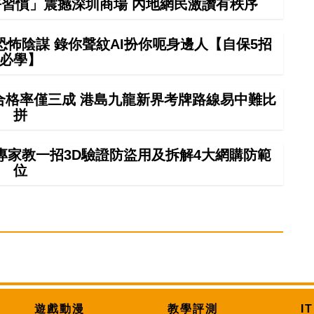
習慣」震撼深圳商場 內地網民激讚有秩序
怖陰謀 錄你聲紋AI扮你呃身邊人【自保5招
必學】
車合格率僅三成 港島九龍新界考牌路線易中難比
拼
專家教一招3D驗證防盜用及拆解4大網購防範
位
遊戲動漫
教學評測
I