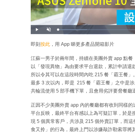
載
播
開
入
放
啟
完
音
畢
效
:
即刻
按此
，用 App 睇更多產品開箱影片
1
7
.
1
江蘇一男子於兩年間，持續在美團外賣 app 
4
%
以「發現異物」為由要求平台退款，累計申請退
所以令其可以在這段時間內吃 215 餐「霸王
最多 3 次以內，即是 215 餐「霸王餐」之中是
共輪流使用 5 部手機下單，且會用劣評要脅餐廳
正因不少美團外賣 app 內的餐廳都有收到同
平台反映，最終平台有感以上為可疑訂單，於是
現 5 個異常客戶，共涉及 215 個外賣訂單
食又拎」的行為，最終上門以涉嫌敲詐勒索罪將