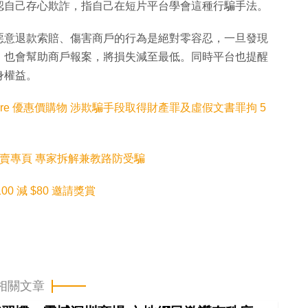
認自己存心欺詐，指自己在短片平台學會這種行騙手法。
惡意退款索賠、傷害商戶的行為是絕對零容忍，一旦發現
，也會幫助商戶報案，將損失減至最低。同時平台也提醒
身權益。
tore 優惠價購物 涉欺騙手段取得財產罪及虛假文書罪拘 5
n 風筒特賣專頁 專家拆解兼教路防受騙
00 減 $80 邀請獎賞
相關文章