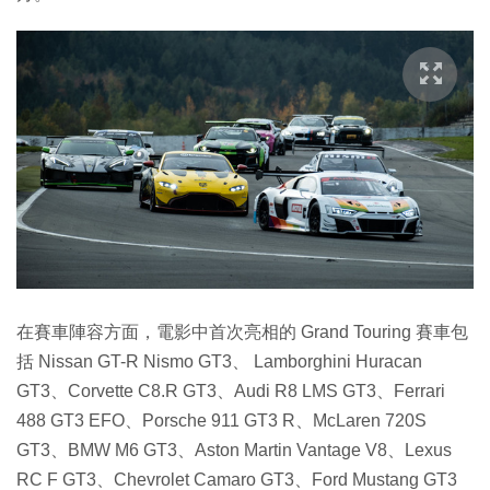
在賽車陣容方面，電影中首次亮相的 Grand Touring 賽車包
括 Nissan GT-R Nismo GT3、 Lamborghini Huracan
GT3、Corvette C8.R GT3、Audi R8 LMS GT3、Ferrari
488 GT3 EFO、Porsche 911 GT3 R、McLaren 720S
GT3、BMW M6 GT3、Aston Martin Vantage V8、Lexus
RC F GT3、Chevrolet Camaro GT3、Ford Mustang GT3