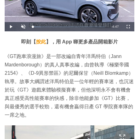
剩
-
4:47
載
播
開
全
入
放
啟
螢
完
音
幕
餘
畢
效
:
即刻【
按此
】，用 App 睇更多產品開箱影片
1
時
1
.
2
間
《GT跑車浪漫旅》是一部改編自青年洋馬特伯（Jann
9
%
Mardenborough）的真人真事改編，由曾執導《極樂帝國
2154》、《D-9異形禁區》的尼爾保甘（Neill Blomkamp）
執導。故事大綱謂述洋馬特伯是一位年輕的賽車迷，也沉迷
於玩《GT》遊戲來體驗模擬賽車，但他深明永不會有機會
真正感受高性能賽車的快感，除非他能參加《GT》比賽，
與最優秀的選手較勁，還有機會贏得日產 GT 學院賽車隊的
一席之地。