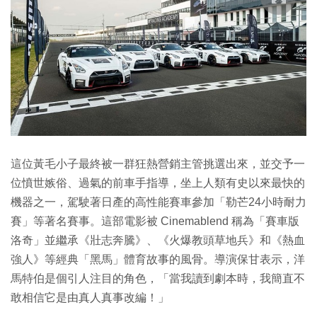
這位黃毛小子最終被一群狂熱營銷主管挑選出來，並交予一
位憤世嫉俗、過氣的前車手指導，坐上人類有史以來最快的
機器之一，駕駛著日產的高性能賽車參加「勒芒24小時耐力
賽」等著名賽事。這部電影被 Cinemablend 稱為「賽車版
洛奇」並繼承《壯志奔騰》、《火爆教頭草地兵》和《熱血
強人》等經典「黑馬」體育故事的風骨。導演保甘表示，洋
馬特伯是個引人注目的角色，「當我讀到劇本時，我簡直不
敢相信它是由真人真事改編！」