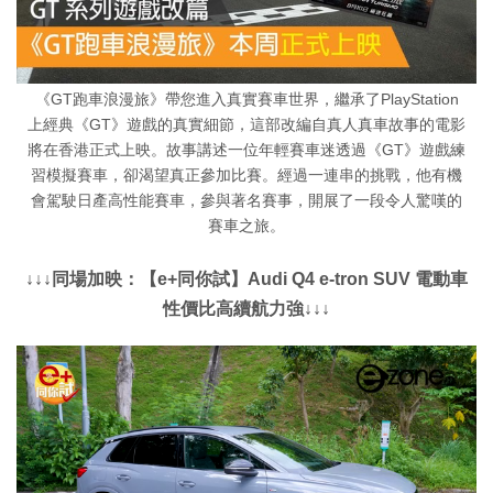
《GT跑車浪漫旅》帶您進入真實賽車世界，繼承了PlayStation
上經典《GT》遊戲的真實細節，這部改編自真人真車故事的電影
將在香港正式上映。故事講述一位年輕賽車迷透過《GT》遊戲練
習模擬賽車，卻渴望真正參加比賽。經過一連串的挑戰，他有機
會駕駛日產高性能賽車，參與著名賽事，開展了一段令人驚嘆的
賽車之旅。
↓↓↓同場加映：【e+同你試】Audi Q4 e-tron SUV 電動車
性價比高續航力強↓↓↓