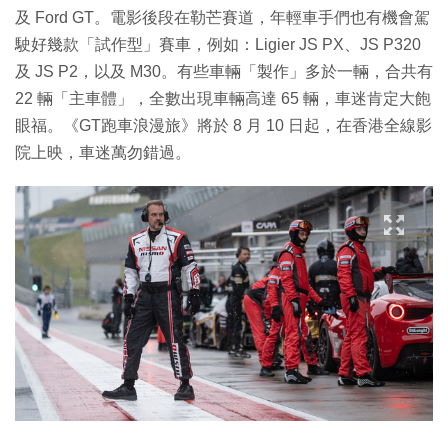
及 Ford GT。電影後段在勒芒賽道，年輕車手們也有機會駕
駛好幾款「試作型」賽車，例如：Ligier JS PX、JS P320
及 JS P2，以及 M30。有些車輛「製作」多於一輛，合共有
22 輛「主車體」，全數出現車輛高達 65 輛，車迷肯定大飽
眼福。《GT跑車浪漫旅》將於 8 月 10 日起，在香港全線影
院上映，車迷萬勿錯過。