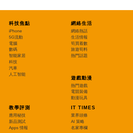
科技焦點
網絡生活
iPhone
網絡熱話
5G流動
生活情報
電腦
筍買着數
數碼
旅遊筍料
智能家居
熱門話題
科技
汽車
人工智能
遊戲動漫
熱門遊戲
電競裝備
動漫玩具
教學評測
IT TIMES
應用秘技
業界頭條
新品測試
AI 策略
Apps 情報
名家專欄