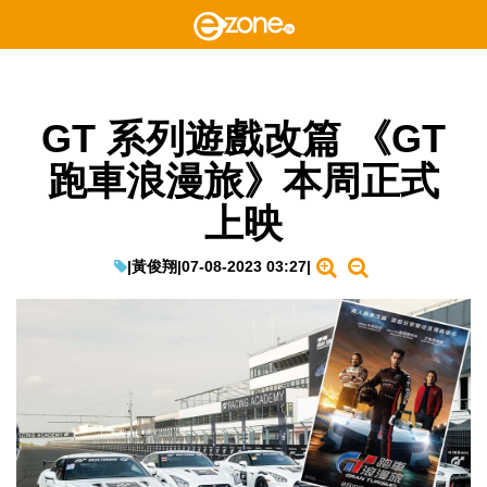
GT 系列遊戲改篇 《GT
跑車浪漫旅》本周正式
上映
|
黃俊翔
|
07-08-2023 03:27
|