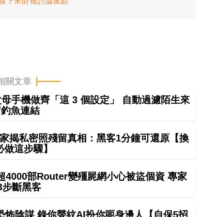
能非接下來財報討論重點
相關文章
幫父母手機做齊「這 3 個設定」 自動過濾陌生來
/釣魚連結
夠？專家揭私密照殘留真相：黑客1分鐘可還原【換
必做這步驟】
000部Router變殭屍網小心被盜個資 專家
3步斷黑客
怖陰謀 錄你聲紋AI扮你呃身邊人【自保5招