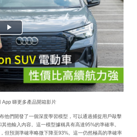
播
放
影
片
 App 睇更多產品開箱影片
究人員宣布他們開發了一個深度學習模型，可以通過捕捉用戶敲擊
其他輸入內容。這一模型據稱具有高達95%的準確率。
m，但預測準確率略微下降至93%。這一仍然極高的準確率