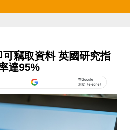
即可竊取資料 英國研究指
率達95%
在Google
追蹤《e-zone》