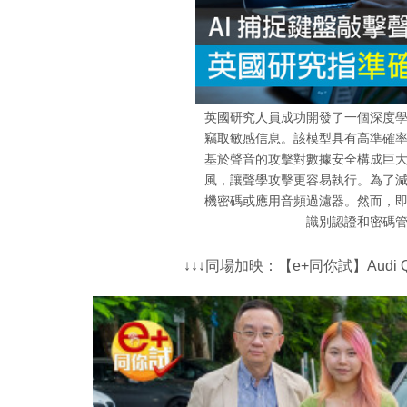
英國研究人員成功開發了一個深度
竊取敏感信息。該模型具有高準確
基於聲音的攻擊對數據安全構成巨
風，讓聲學攻擊更容易執行。為了
機密碼或應用音頻過濾器。然而，
識別認證和密碼
↓↓↓同場加映：【e+同你試】Audi Q