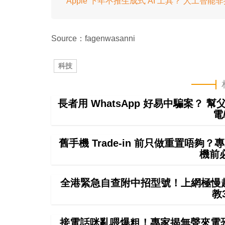
Apple 下年不推生成式 AI 工具？ 人工智
Source：fagenwasanni
科技
長者用 WhatsApp 好易中騙案？ 
電
舊手機 Trade-in 前只做重置唔
機前
全港緊急自查附中招型號！上網極慢超4
教
接電話咪亂喂爆粗！專家揭無聲來電恐