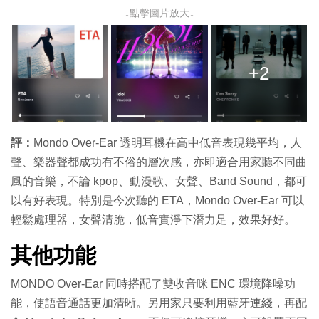
↓點擊圖片放大↓
+2
評：
Mondo Over-Ear 透明耳機在高中低音表現幾平均，人
聲、樂器聲都成功有不俗的層次感，亦即適合用家聽不同曲
風的音樂，不論 kpop、動漫歌、女聲、Band Sound，都可
以有好表現。特別是今次聽的 ETA，Mondo Over-Ear 可以
輕鬆處理器，女聲清脆，低音實淨下潛力足，效果好好。
其他功能
MONDO Over-Ear 同時搭配了雙收音咪 ENC 環境降噪功
能，使語音通話更加清晰。另用家只要利用藍牙連綫，再配