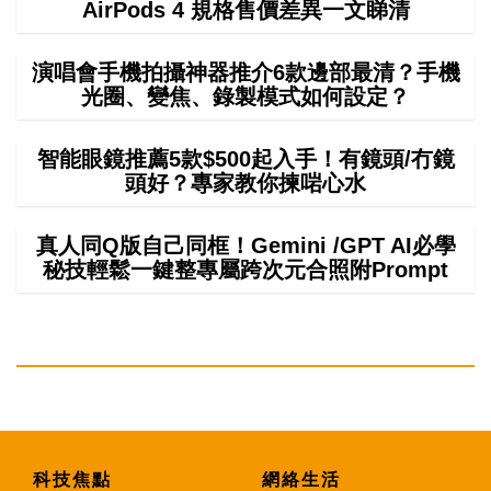
AirPods 4 規格售價差異一文睇清
演唱會手機拍攝神器推介6款邊部最清？手機
光圈、變焦、錄製模式如何設定？
智能眼鏡推薦5款$500起入手！有鏡頭/冇鏡
頭好？專家教你揀啱心水
真人同Q版自己同框！Gemini /GPT AI必學
秘技輕鬆一鍵整專屬跨次元合照附Prompt
科技焦點
網絡生活