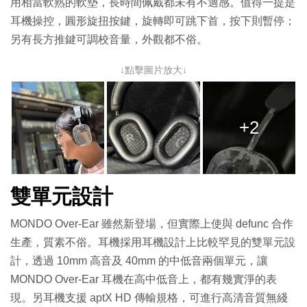
用相當軟熟的軟墊，長時間佩戴都未有不適感。值得一提是
耳機操控，圓形旋扭按鍵，旋轉即可跳下首，按下則暫停；
另有長方推鍵可調校音量，外觀都不俗。
↓點擊圖片放大↓
+2
雙單元設計
MONDO Over-Ear 雖然新登場，但實際上使與 defunc 合作
生產，質素不俗。耳機採用耳機設計上比較罕見的雙單元設
計，透過 10mm 高音及 40mm 的中低音兩個單元，讓
MONDO Over-Ear 耳機在高中低音上，都有幾實淨的表
現。另耳機支援 aptX HD 傳輸規格，可進行高清音質無綫