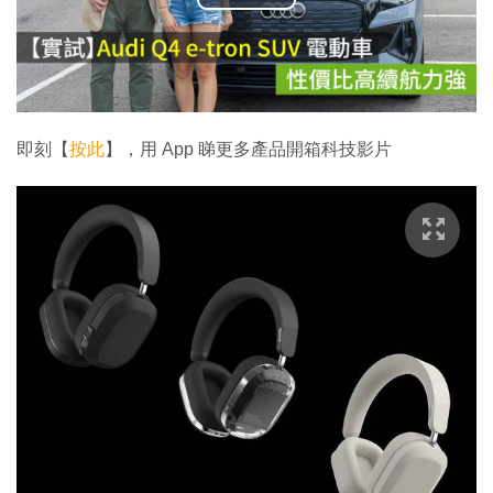
播
放
影
片
即刻【
按此
】，用 App 睇更多產品開箱科技影片