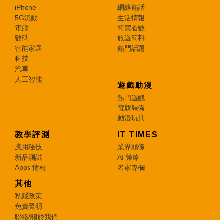
iPhone
網絡熱話
5G流動
生活情報
電腦
筍買着數
數碼
旅遊筍料
智能家居
熱門話題
科技
汽車
人工智能
遊戲動漫
熱門遊戲
電競裝備
動漫玩具
教學評測
IT TIMES
應用秘技
業界頭條
新品測試
AI 策略
Apps 情報
名家專欄
其他
私隱政策
免責聲明
聯絡/關於我們