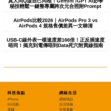
真人同Q版自己同框！Gemini /GPT AI必學
秘技輕鬆一鍵整專屬跨次元合照附Prompt
AirPods比較2026｜AirPods Pro 3 vs
AirPods 4 規格售價差異一文睇清
USB-C線外表一樣速度差166倍！正反插速度
唔同！揭充到電傳唔到Data死穴附買線指南
科技焦點
網絡生活
iPhone
網絡熱話
5G流動
生活情報
電腦
筍買着數