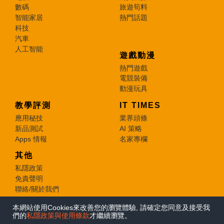
數碼
旅遊筍料
智能家居
熱門話題
科技
汽車
人工智能
遊戲動漫
熱門遊戲
電競裝備
動漫玩具
教學評測
IT TIMES
應用秘技
業界頭條
新品測試
AI 策略
Apps 情報
名家專欄
其他
私隱政策
免責聲明
聯絡/關於我們
本網站使用Cookies來改善您的瀏覽體驗, 請確定您同意及接受我
© 2026 e-zone. All Rights Reserved.
們的
私隱政策與使用條款
才繼續瀏覽。