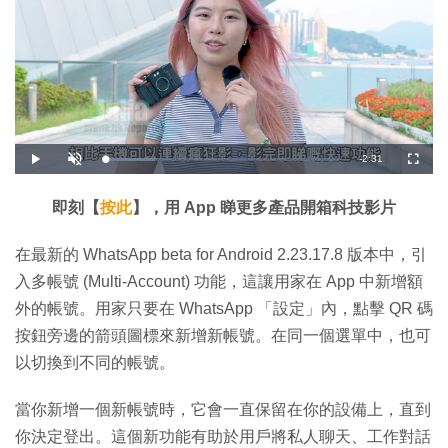
剩
-
2:31
載
播
開
全
入
放
啟
螢
完
音
幕
餘
畢
效
:
即刻【
按此
】，用 App 睇更多產品開箱科技影片
2
時
1
.
4
間
在最新的 WhatsApp beta for Android 2.23.17.8 版本中，引
6
%
入多帳號 (Multi-Account) 功能，這讓用家在 App 中新增額
外的帳號。用家只要在 WhatsApp 「設定」內，點擊 QR 碼
按鈕旁邊的箭頭圖標來新增新帳號。在同一個選單中，也可
以切換到不同的帳號。
當你新增一個新帳號時，它會一直保留在你的設備上，直到
你決定登出。這個新功能有助於用戶將私人聊天、工作對話