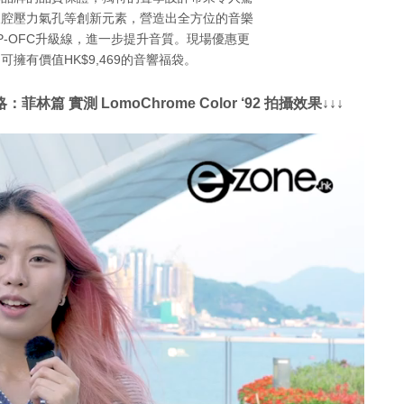
後腔壓力氣孔等創新元素，營造出全方位的音樂
0 DTP-OFC升級線，進一步提升音質。現場優惠更
即可擁有價值HK$9,469的音響福袋。
 實測 LomoChrome Color ‘92 拍攝效果↓↓↓