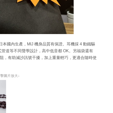
登場，於日本國內生產，MIJ 機身品質有保證。耳機採 4 動鐵驅
管道等不同聲學設計，高中低音都 OK。另福袋還有
線，採低導體電阻，有助減沙訊號干擾，加上重量輕巧，更適合隨時使
點擊圖片放大↓