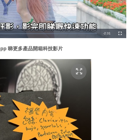
剩
-
2:31
全
螢
幕
餘
App 睇更多產品開箱科技影片
時
間