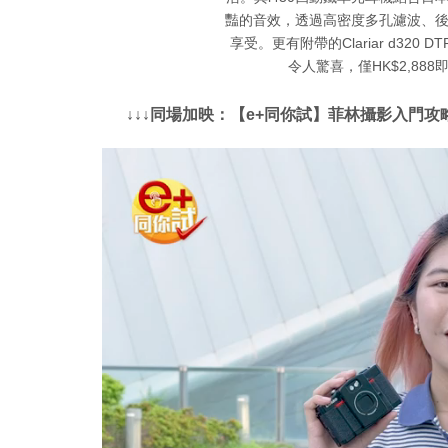
豔的音效，透過高密度多孔濾波、
享受。更有附帶的Clariar d32
令人驚喜，僅HK$2,888
↓↓↓同場加映：【e+同你試】菲林攝影入門攻略：菲林篇