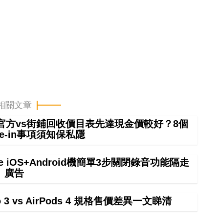
相關文章
 in官方vs街鋪回收價目表先達現金價較好？8個
rade-in事項須知保私隱
e iOS+Android機簡單3步關閉錄音功能隔走
廣告
ro 3 vs AirPods 4 規格售價差異一文睇清