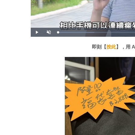
載
播
開
入
放
啟
完
音
畢
效
:
即刻【
按此
】，用 
2
1
.
4
6
%