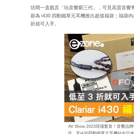
坊間一直戲言「玩音響窮三代」，可見高質音響售價不菲。
卻為 i430 四動鐵單元耳機推出超值福袋；福袋內產品
折就可入手。
AV Show 2023現場驚喜！音響
活。其i430四動鐵單元耳機結合