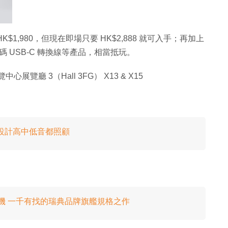
r d320 HK$1,980，但現在即場只要 HK$2,888 就可入手；再加上
 MQA 解碼 USB-C 轉換線等產品，相當抵玩。
心展覽廳 3（Hall 3FG） X13 & X15
單元設計高中低音都照顧
藍牙耳機 一千有找的瑞典品牌旗艦規格之作